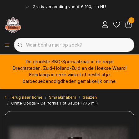
Gratis verzending vanaf € 100,- in NL!
0
De grootste BBQ-Speciaalzaak in de regio
Drechtsteden, Zuid-Holland-Zuid en de Hoekse Waard!
Kom langs in onze winkel of bestel al je
barbecuebenodigdheden gemakkelijk online.
Terug naar home
Smaakmakers
Sauzen
Grate Goods - California Hot Sauce (775 ml.)