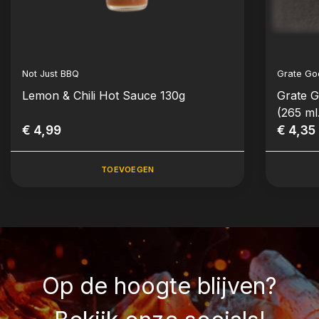
Not Just BBQ
Grate Go
Lemon & Chili Hot Sauce 130g
Grate G
(265 ml
€ 4,99
€ 4,35
TOEVOEGEN
Op de hoogte blijven?