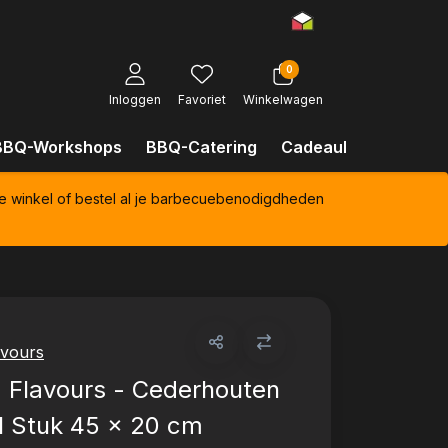
0
Inloggen
Favoriet
Winkelwagen
BBQ-Workshops
BBQ-Catering
Cadeaubonnen
Kl
e winkel of bestel al je barbecuebenodigdheden
avours
 Flavours - Cederhouten
 1 Stuk 45 x 20 cm