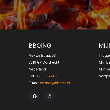
BBQING
MIJ
Maxwellstraat 53
Inlogg
3316 GP Dordrecht
Mijn b
Nederland
Mijn ve
Tel:
06-30365413
Vergel
E-mail:
werner@bbqing.nl