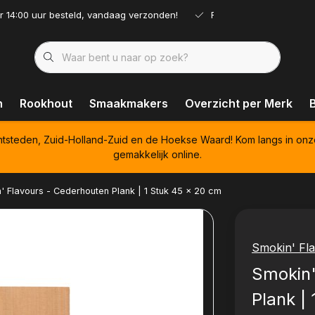
r 14:00 uur besteld, vandaag verzonden!
Ruim assortiment!
n
Rookhout
Smaakmakers
Overzicht per Merk
htsteden, Zuid-Holland-Zuid en de Hoekse Waard! Kom langs in onz
gemakkelijk online.
' Flavours - Cederhouten Plank | 1 Stuk 45 x 20 cm
Smokin' Fl
Smokin'
Plank |