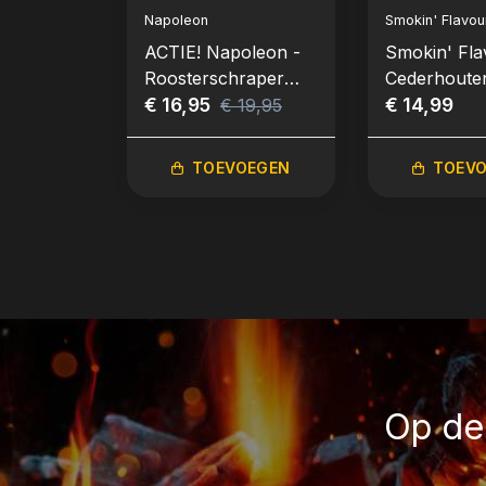
Napoleon
Smokin' Flavou
ACTIE! Napoleon -
Smokin' Fla
Roosterschraper
Cederhoute
van cederhout
€ 16,95
Planken | Se
€ 14,99
€ 19,95
30x15x1,1c
TOEVOEGEN
TOEV
Op de 