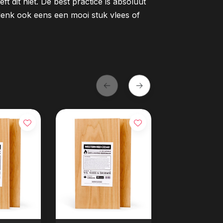
t dit niet. De best practice is absoluut
enk ook eens een mooi stuk vlees of