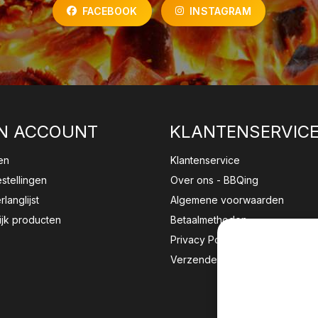
FACEBOOK
INSTAGRAM
N ACCOUNT
KLANTENSERVIC
en
Klantenservice
estellingen
Over ons - BBQing
rlanglijst
Algemene voorwaarden
ijk producten
Betaalmethoden
Privacy Policy
Verzenden & retourneren
Wij sla
website 