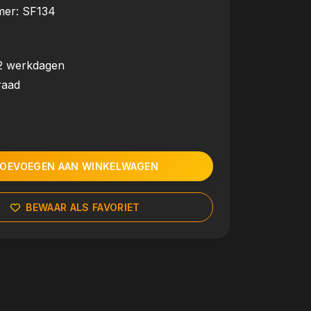
mer:
SF134
2 werkdagen
raad
OEVOEGEN AAN WINKELWAGEN
BEWAAR ALS FAVORIET