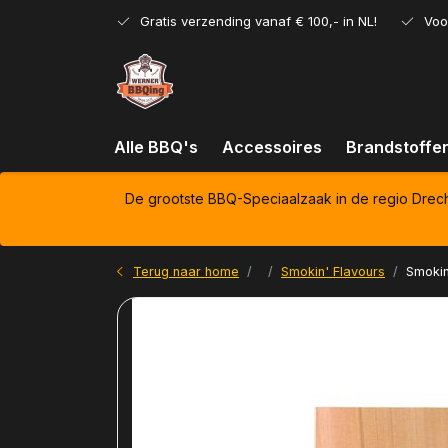
Gratis verzending vanaf € 100,- in NL!
Voo
Alle BBQ's
Accessoires
Brandstoffe
De grootste BBQ-Speciaalzaak in de regio Drec
Terug naar home
Smokin' Flavours
Smokin