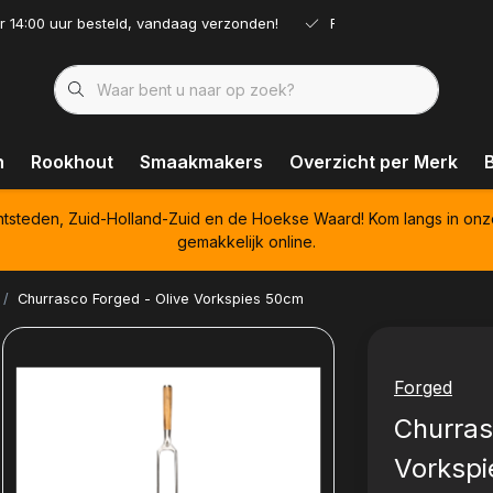
r 14:00 uur besteld, vandaag verzonden!
Ruim assortiment!
n
Rookhout
Smaakmakers
Overzicht per Merk
htsteden, Zuid-Holland-Zuid en de Hoekse Waard! Kom langs in onz
gemakkelijk online.
Churrasco Forged - Olive Vorkspies 50cm
Forged
Churras
Vorksp