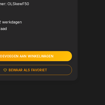
mer:
OLSkewF50
2 werkdagen
raad
OEVOEGEN AAN WINKELWAGEN
BEWAAR ALS FAVORIET