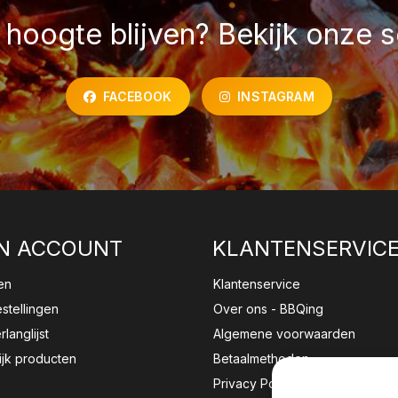
hoogte blijven? Bekijk onze s
FACEBOOK
INSTAGRAM
N ACCOUNT
KLANTENSERVIC
en
Klantenservice
estellingen
Over ons - BBQing
rlanglijst
Algemene voorwaarden
ijk producten
Betaalmethoden
Privacy Policy