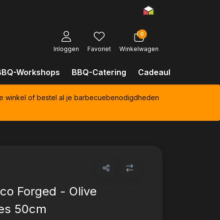
0
Inloggen
Favoriet
Winkelwagen
BBQ-Workshops
BBQ-Catering
Cadeaubonnen
Kl
e winkel of bestel al je barbecuebenodigdheden
co Forged - Olive
ies 50cm