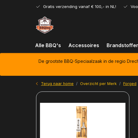
Gratis verzending vanaf € 100,- in NL!
Voo
Alle BBQ's
Accessoires
Brandstoffe
De grootste BBQ-Speciaalzaak in de regio Drec
Terug naar home
Overzicht per Merk
Forged