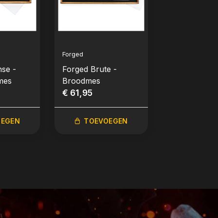
Forged
Forged
nse -
Forged Brute -
Forged Brute
mes
Broodmes
delig: koksm
€ 61,95
hakbijl en un
€ 159,95
mes
OEGEN
TOEVOEGEN
TOEVO