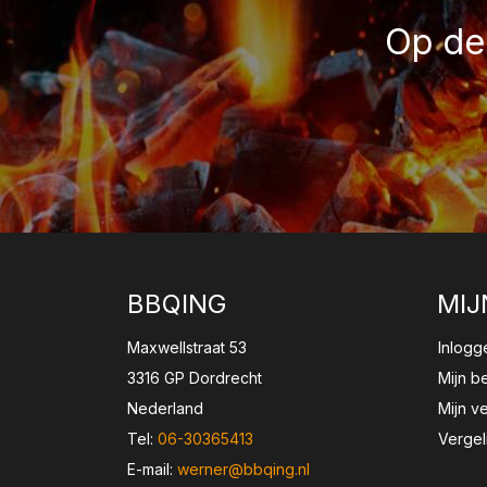
Op de 
BBQING
MIJ
Maxwellstraat 53
Inlogg
3316 GP Dordrecht
Mijn b
Nederland
Mijn ve
Tel:
06-30365413
Vergel
E-mail:
werner@bbqing.nl