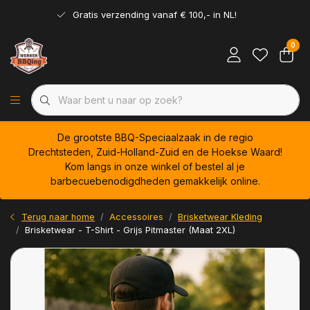
Gratis verzending vanaf € 100,- in NL!
0
De grootste BBQ-Speciaalzaak in de regio
Drechtsteden, Zuid-Holland-Zuid en de Hoekse Waard!
Kom langs in onze winkel of bestel al je
barbecuebenodigdheden gemakkelijk online.
Terug naar home
Accessoires
Brisketwear Kleding
Brisketwear - T-Shirt - Grijs Pitmaster (Maat 2XL)