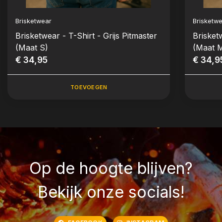
Brisketwear
Brisketw
Brisketwear - T-Shirt - Grijs Pitmaster
Brisket
(Maat S)
(Maat 
€ 34,95
€ 34,9
TOEVOEGEN
Op de hoogte blijven?
Bekijk onze socials!