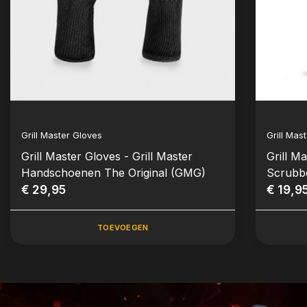
Grill Master Gloves
Grill Mas
Grill Master Gloves - Grill Master
Grill M
Handschoenen The Original (GMG)
Scrubb
€ 29,95
€ 19,9
TOEVOEGEN