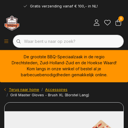
Gratis verzending vanaf € 100,- in NL!
0
De grootste BBQ-Speciaalzaak in de regio
Drechtsteden, Zuid-Holland-Zuid en de Hoekse Waard!
Kom langs in onze winkel of bestel al je
barbecuebenodigdheden gemakkelijk online.
Terug naar home
Accessoires
Grill Master Gloves - Brush XL (Borstel Lang)