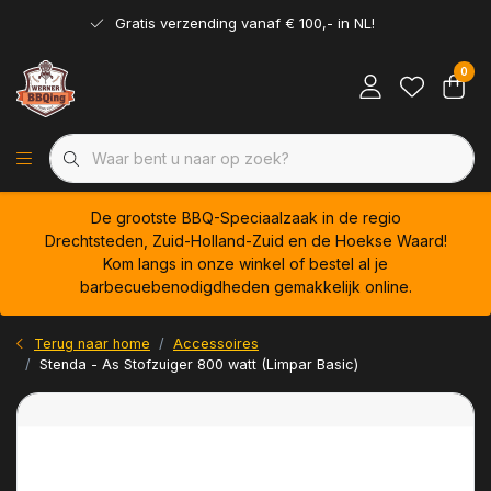
Gratis verzending vanaf € 100,- in NL!
0
De grootste BBQ-Speciaalzaak in de regio
Drechtsteden, Zuid-Holland-Zuid en de Hoekse Waard!
Kom langs in onze winkel of bestel al je
barbecuebenodigdheden gemakkelijk online.
Terug naar home
Accessoires
Stenda - As Stofzuiger 800 watt (Limpar Basic)