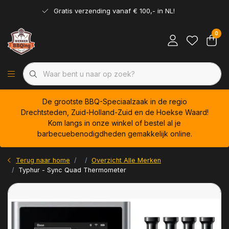
Gratis verzending vanaf € 100,- in NL!
0
De grootste BBQ-Speciaalzaak in de regio
Drechtsteden, Zuid-Holland-Zuid en de Hoekse Waard!
Kom langs in onze winkel of bestel al je
barbecuebenodigdheden gemakkelijk online.
Terug naar home
Overzicht Alle Merken
Typhur - Sync Quad Thermometer