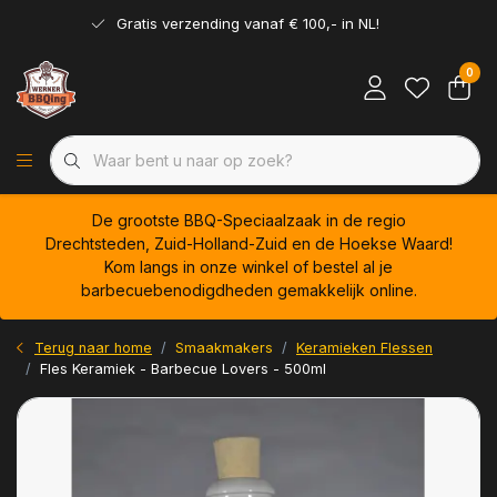
Gratis verzending vanaf € 100,- in NL!
0
De grootste BBQ-Speciaalzaak in de regio
Drechtsteden, Zuid-Holland-Zuid en de Hoekse Waard!
Kom langs in onze winkel of bestel al je
barbecuebenodigdheden gemakkelijk online.
Terug naar home
Smaakmakers
Keramieken Flessen
Fles Keramiek - Barbecue Lovers - 500ml