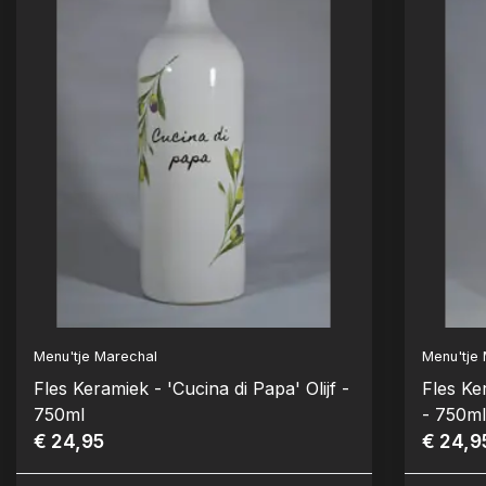
Menu'tje Marechal
Menu'tje
Fles Keramiek - 'Cucina di Papa' Olijf -
Fles Ke
750ml
- 750m
€ 24,95
€ 24,9