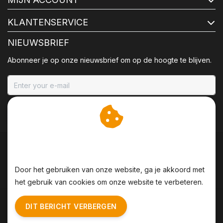
KLANTENSERVICE
NIEUWSBRIEF
Abonneer je op onze nieuwsbrief om op de hoogte te blijven.
ABONNEER
Wij slaan cookies op om
onze website te verbeteren.
Door het gebruiken van onze website, ga je akkoord met
het gebruik van cookies om onze website te verbeteren.
Algemene voorwaarden
|
Disclaimer
|
Privacy Policy
|
DIT BERICHT VERBERGEN
Sitemap
|
RSS Feed