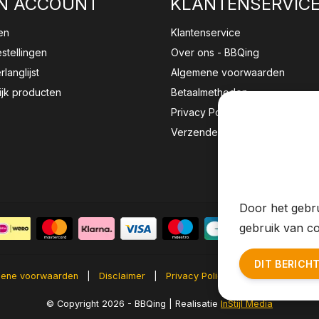
N ACCOUNT
KLANTENSERVIC
en
Klantenservice
estellingen
Over ons - BBQing
rlanglijst
Algemene voorwaarden
ijk producten
Betaalmethoden
Privacy Policy
Verzenden & retourneren
Wij sla
website 
Door het gebru
gebruik van co
DIT BERICH
ene voorwaarden
|
Disclaimer
|
Privacy Policy
|
Sitemap
|
RS
© Copyright 2026 - BBQing | Realisatie
InStijl Media