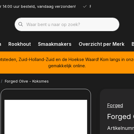
r 14:00 uur besteld, vandaag verzonden!
Ruim assortiment!
n
Rookhout
Smaakmakers
Overzicht per Merk
htsteden, Zuid-Holland-Zuid en de Hoekse Waard! Kom langs in onz
gemakkelijk online.
Forged Olive - Koksmes
Forged
Forged 
Artikelnum