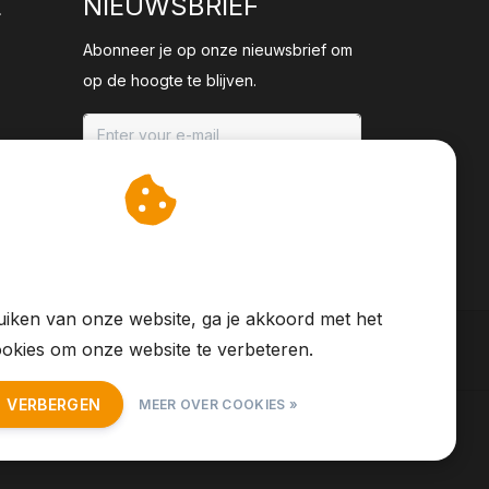
E
NIEUWSBRIEF
Abonneer je op onze nieuwsbrief om
op de hoogte te blijven.
ABONNEER
an cookies op om onze
te verbeteren.
iken van onze website, ga je akkoord met het
okies om onze website te verbeteren.
T VERBERGEN
MEER OVER COOKIES »
S Feed