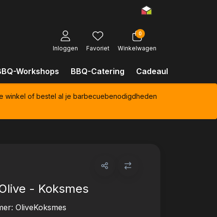
0
Inloggen
Favoriet
Winkelwagen
BBQ-Workshops
BBQ-Catering
Cadeaubonnen
Kl
e winkel of bestel al je barbecuebenodigdheden
Olive - Koksmes
mer:
OliveKoksmes