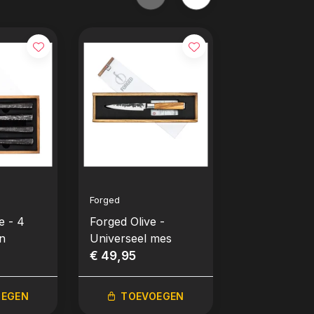
Forged
Forged
e - 4
Forged Olive -
Forged Olive
n
Universeel mes
Aziatisch H
€ 49,95
€ 99,95
OEGEN
TOEVOEGEN
TOEVO