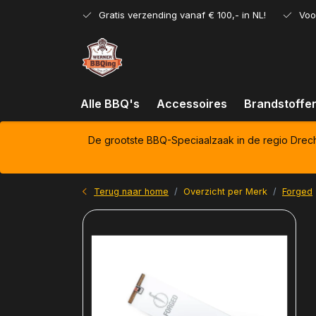
Gratis verzending vanaf € 100,- in NL!
Voo
Alle BBQ's
Accessoires
Brandstoffe
De grootste BBQ-Speciaalzaak in de regio Drec
Terug naar home
Overzicht per Merk
Forged