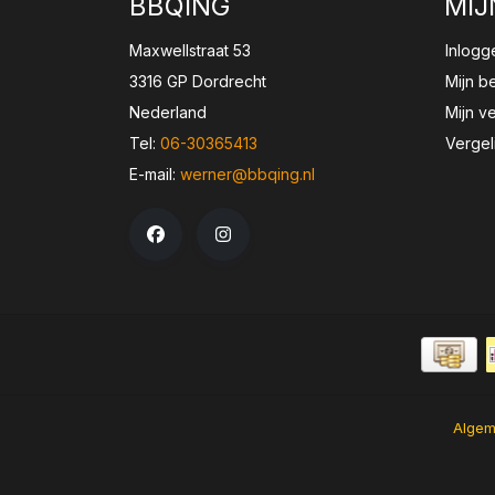
BBQING
MIJ
Maxwellstraat 53
Inlogg
3316 GP Dordrecht
Mijn b
Nederland
Mijn ve
Tel:
06-30365413
Vergel
E-mail:
werner@bbqing.nl
Algem