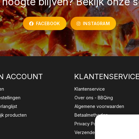
hoogte blijven? Bekijk onze s
FACEBOOK
INSTAGRAM
N ACCOUNT
KLANTENSERVIC
en
Klantenservice
estellingen
Over ons - BBQing
rlanglijst
Algemene voorwaarden
ijk producten
Betaalmethoden
Privacy Policy
Verzenden & retourneren