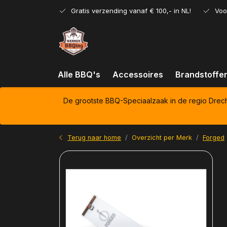
Gratis verzending vanaf € 100,- in NL!
Voo
Alle BBQ's
Accessoires
Brandstoffe
De grootste BBQ-Speciaalzaak in de regio Drec
Terug naar home
Overzicht per Merk
Forged