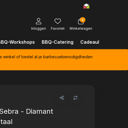
0
Inloggen
Favoriet
Winkelwagen
BBQ-Workshops
BBQ-Catering
Cadeaubonnen
Kl
e winkel of bestel al je barbecuebenodigdheden
Sebra - Diamant
taal