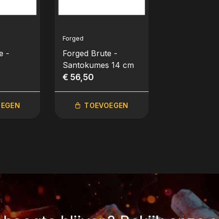
Forged
Forged
e -
Forged Brute -
Forged Olive
Santokumes 14 cm
Slagersmes
€ 56,50
€ 72,95
OEGEN
TOEVOEGEN
TOEVO