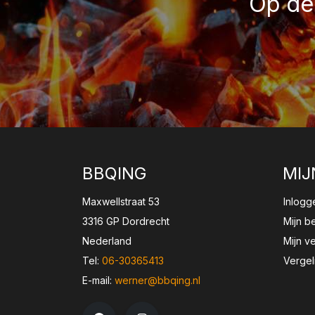
Op de 
BBQING
MIJ
Maxwellstraat 53
Inlogg
3316 GP Dordrecht
Mijn b
Nederland
Mijn ve
Tel:
06-30365413
Vergel
E-mail:
werner@bbqing.nl