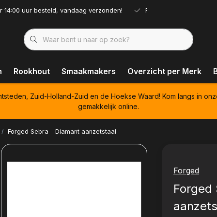
r 14:00 uur besteld, vandaag verzonden!
Ruim assortiment!
n
Rookhout
Smaakmakers
Overzicht per Merk
htsteden, Zuid-Holland-Zuid en de Hoekse Waard! Kom langs in onz
gemakkelijk online.
Forged Sebra - Diamant aanzetstaal
Forged
Forged 
aanzets