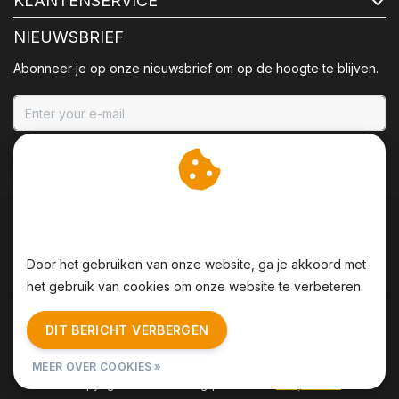
KLANTENSERVICE
NIEUWSBRIEF
Abonneer je op onze nieuwsbrief om op de hoogte te blijven.
ABONNEER
Wij slaan cookies op om
onze website te verbeteren.
Door het gebruiken van onze website, ga je akkoord met
het gebruik van cookies om onze website te verbeteren.
Algemene voorwaarden
|
Disclaimer
|
Privacy Policy
|
DIT BERICHT VERBERGEN
Sitemap
|
RSS Feed
MEER OVER COOKIES »
© Copyright 2026 - BBQing | Realisatie
InStijl Media