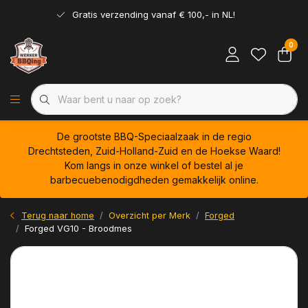
Gratis verzending vanaf € 100,- in NL!
0
De grootste BBQ-Speciaalzaak in de regio
Drechtsteden, Zuid-Holland-Zuid en de Hoekse Waard!
Kom langs in onze winkel of bestel al je
barbecuebenodigdheden gemakkelijk online.
Terug naar home
Overzicht per Merk
Forged
Forged VG10 - Broodmes