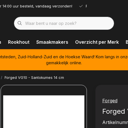
r 14:00 uur besteld, vandaag verzonden!
Ruim assortiment!
n
Rookhout
Smaakmakers
Overzicht per Merk
htsteden, Zuid-Holland-Zuid en de Hoekse Waard! Kom langs in onz
gemakkelijk online.
Forged VG10 - Santokumes 14 cm
Forged
Forged
Artikelnum