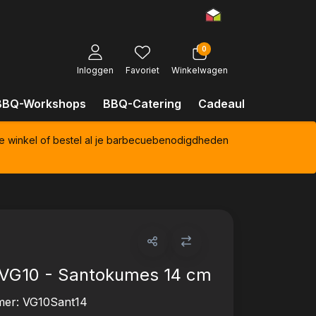
0
Inloggen
Favoriet
Winkelwagen
BBQ-Workshops
BBQ-Catering
Cadeaubonnen
Kl
e winkel of bestel al je barbecuebenodigdheden
 VG10 - Santokumes 14 cm
mer:
VG10Sant14