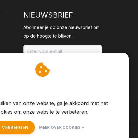
E
NIEUWSBRIEF
Abonneer je op onze nieuwsbrief om
op de hoogte te blijven.
ABONNEER
an cookies op om onze
te verbeteren.
iken van onze website, ga je akkoord met het
okies om onze website te verbeteren.
T VERBERGEN
MEER OVER COOKIES »
S Feed