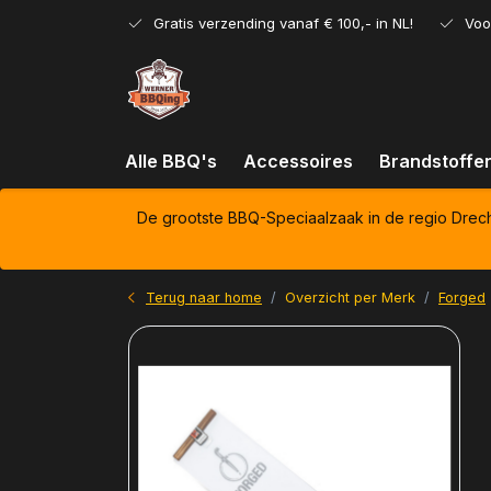
Gratis verzending vanaf € 100,- in NL!
Voo
Alle BBQ's
Accessoires
Brandstoffe
De grootste BBQ-Speciaalzaak in de regio Drec
Terug naar home
Overzicht per Merk
Forged