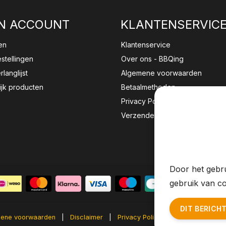
N ACCOUNT
KLANTENSERVIC
en
Klantenservice
estellingen
Over ons - BBQing
rlanglijst
Algemene voorwaarden
ijk producten
Betaalmethoden
Privacy Policy
Verzenden & retourneren
Wij sla
website 
Door het gebru
gebruik van co
DIT BERICH
ene voorwaarden
|
Disclaimer
|
Privacy Policy
|
Sitemap
|
RS