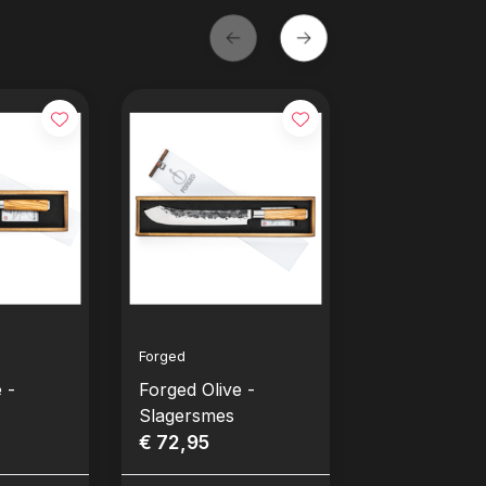
Forged
Forged
 -
Forged Olive -
Forged Sebr
Slagersmes
Vleesmes
€ 72,95
€ 61,95