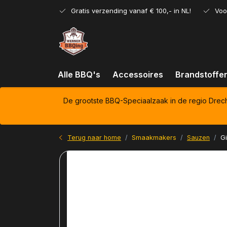
Gratis verzending vanaf € 100,- in NL!
Voo
Alle BBQ's
Accessoires
Brandstoffe
De grootste BBQ-Speciaalzaak in de regio Drec
Terug naar home
Smaakmakers
Sauzen
Gi