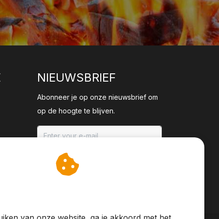
E
NIEUWSBRIEF
Abonneer je op onze nieuwsbrief om
op de hoogte te blijven.
ABONNEER
an cookies op om onze
te verbeteren.
iken van onze website, ga je akkoord met het