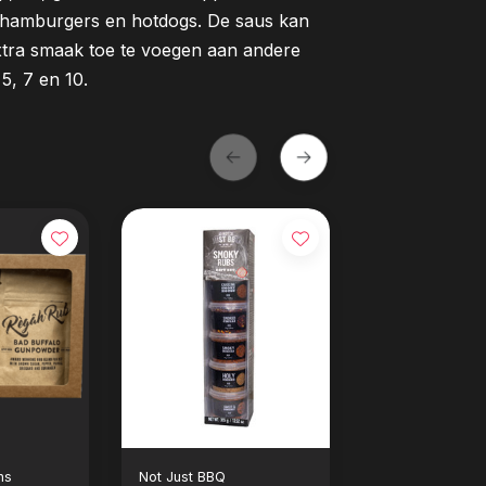
or hamburgers en hotdogs. De saus kan
xtra smaak toe te voegen aan andere
 5, 7 en 10.
hs
Not Just BBQ
Smokin' Flavour