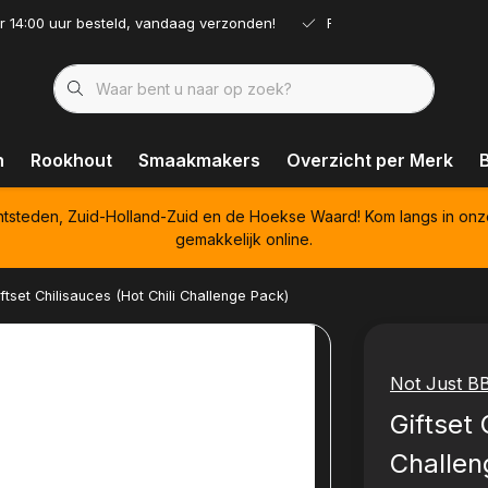
r 14:00 uur besteld, vandaag verzonden!
Ruim assortiment!
n
Rookhout
Smaakmakers
Overzicht per Merk
htsteden, Zuid-Holland-Zuid en de Hoekse Waard! Kom langs in onz
gemakkelijk online.
ftset Chilisauces (Hot Chili Challenge Pack)
Not Just B
Giftset 
Challen