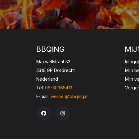
BBQING
MIJ
Maxwellstraat 53
Inlogg
3316 GP Dordrecht
Mijn b
Nederland
Mijn ve
Tel:
06-30365413
Vergel
E-mail:
werner@bbqing.nl