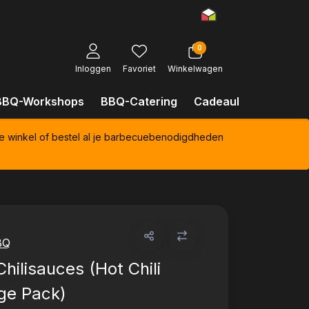
0
Inloggen
Favoriet
Winkelwagen
BBQ-Workshops
BBQ-Catering
Cadeaubonnen
Kl
e winkel of bestel al je barbecuebenodigdheden
BQ
Chilisauces (Hot Chili
ge Pack)