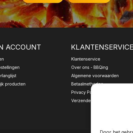
N ACCOUNT
KLANTENSERVIC
en
Klantenservice
estellingen
Over ons - BBQing
rlanglijst
Algemene voorwaarden
ijk producten
Betaalmethoden
Privacy Policy
Verzenden & retourneren
Wij sla
website 
Door het gebru