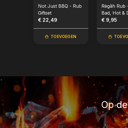
Not Just BBQ - Rub
Règâh Rub -
Giftset
Bad, Hot & 
€ 22,49
(3x 45g)
€ 9,95
TOEVOEGEN
TOEV
Op de 