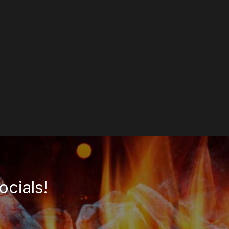
ours -
pers (5x
EGEN
ocials!