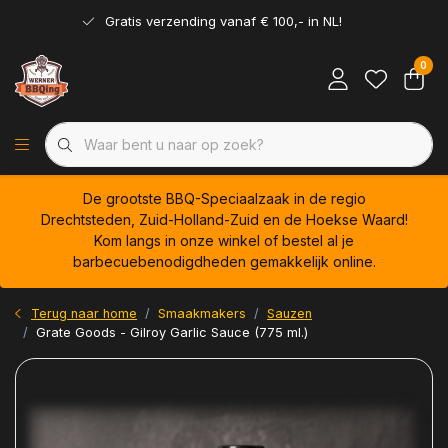
Gratis verzending vanaf € 100,- in NL!
0
De grootste BBQ-Speciaalzaak in de regio
Drechtsteden, Zuid-Holland-Zuid en de Hoekse Waard!
Kom langs in onze winkel of bestel al je
barbecuebenodigdheden gemakkelijk online.
Terug naar home
Smaakmakers
Sauzen
Grate Goods - Gilroy Garlic Sauce (775 ml.)