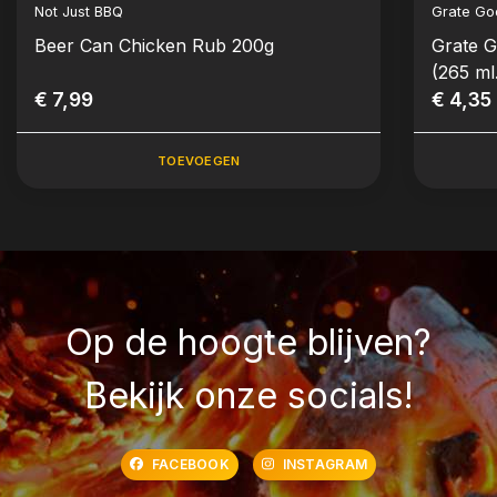
Not Just BBQ
Grate Go
Beer Can Chicken Rub 200g
Grate G
(265 ml
€ 7,99
€ 4,35
TOEVOEGEN
Op de hoogte blijven?
Bekijk onze socials!
FACEBOOK
INSTAGRAM