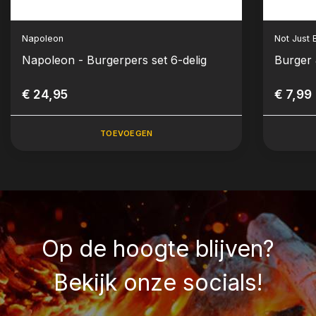
Napoleon
Not Just
Napoleon - Burgerpers set 6-delig
Burger
€ 24,95
€ 7,99
TOEVOEGEN
Op de hoogte blijven?
Bekijk onze socials!