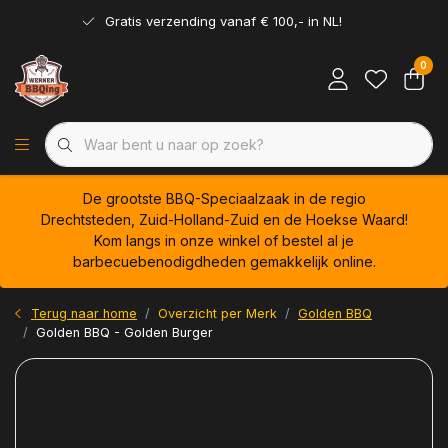
Gratis verzending vanaf € 100,- in NL!
0
De grootste BBQ-Speciaalzaak in de regio
Drechtsteden, Zuid-Holland-Zuid en de Hoekse Waard!
Kom langs in onze winkel of bestel al je
barbecuebenodigdheden gemakkelijk online.
Terug naar home
Overzicht per Merk
Golden BBQ
Golden BBQ - Golden Burger