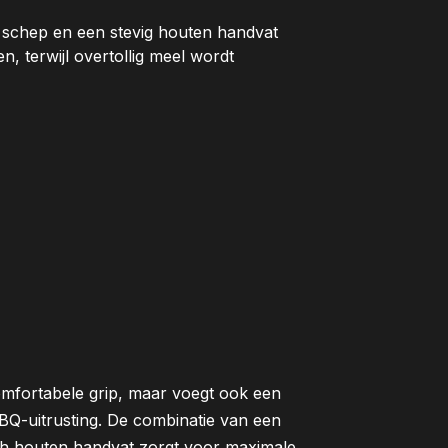
 schep en een stevig houten handvat
en, terwijl overtollig meel wordt
omfortabele grip, maar voegt ook een
e BBQ-uitrusting. De combinatie van een
h houten handvat zorgt voor maximale