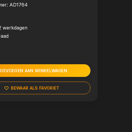
mer:
AD1764
2 werkdagen
raad
OEVOEGEN AAN WINKELWAGEN
BEWAAR ALS FAVORIET