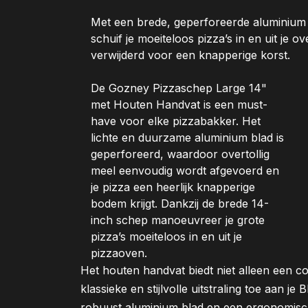
Met een brede, geperforeerde aluminium
schuif je moeiteloos pizza’s in en uit je ov
verwijderd voor een knapperige korst.
De Gozney Pizzaschep Large 14"
met Houten Handvat is een must-
have voor elke pizzabakker. Het
lichte en duurzame aluminium blad is
geperforeerd, waardoor overtollig
meel eenvoudig wordt afgevoerd en
je pizza een heerlijk knapperige
bodem krijgt. Dankzij de brede 14-
inch schep manoeuvreer je grote
pizza’s moeiteloos in en uit je
pizzaoven.
Het houten handvat biedt niet alleen een c
klassieke en stijlvolle uitstraling toe aan j
robuust aluminium blad en een ergonomisc