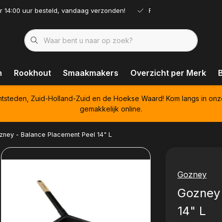
r 14:00 uur besteld, vandaag verzonden!
Ruim assortiment!
n
Rookhout
Smaakmakers
Overzicht per Merk
htsteden, Zuid-Holland-Zuid en de Hoekse Waard! Kom langs in onz
gemakkelijk online.
zney - Balance Placement Peel 14" L
Gozney
Gozney 
14" L