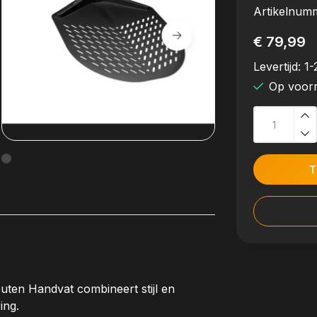
Artikelnum
€ 79,99
Levertijd:
1-
Op voor
T
ten Handvat combineert stijl en
ing.