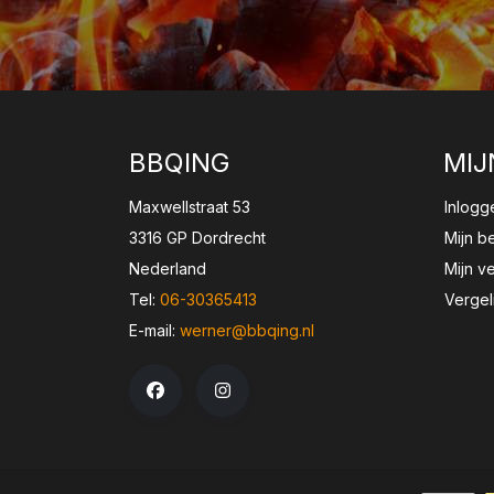
BBQING
MIJ
Maxwellstraat 53
Inlogg
3316 GP Dordrecht
Mijn b
Nederland
Mijn ve
Tel:
06-30365413
Vergel
E-mail:
werner@bbqing.nl