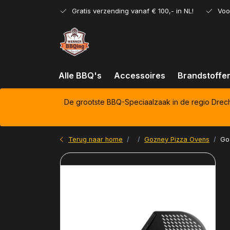
Gratis verzending vanaf € 100,- in NL!
Voo
Alle BBQ's
Accessoires
Brandstoffe
De grootste BBQ-Speciaalzaak in de regio Drec
Terug naar home
Gozney Pizza Ovens
Go