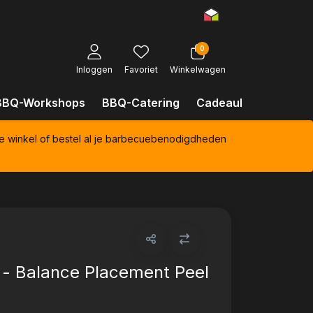
0
Inloggen
Favoriet
Winkelwagen
BBQ-Workshops
BBQ-Catering
Cadeaubonnen
Kl
e winkel of bestel al je barbecuebenodigdheden
- Balance Placement Peel