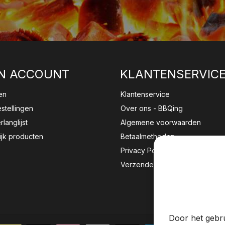
N ACCOUNT
KLANTENSERVIC
en
Klantenservice
estellingen
Over ons - BBQing
rlanglijst
Algemene voorwaarden
ijk producten
Betaalmethoden
Privacy Policy
Verzenden & retourneren
Wij sla
website 
Door het gebru