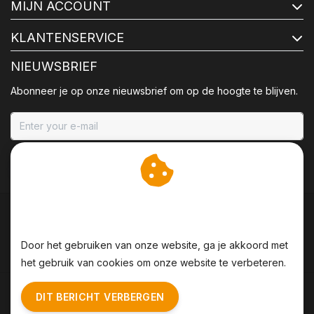
MIJN ACCOUNT
KLANTENSERVICE
NIEUWSBRIEF
Abonneer je op onze nieuwsbrief om op de hoogte te blijven.
ABONNEER
Wij slaan cookies op om
onze website te verbeteren.
Door het gebruiken van onze website, ga je akkoord met
het gebruik van cookies om onze website te verbeteren.
Algemene voorwaarden
|
Disclaimer
|
Privacy Policy
|
DIT BERICHT VERBERGEN
Sitemap
|
RSS Feed