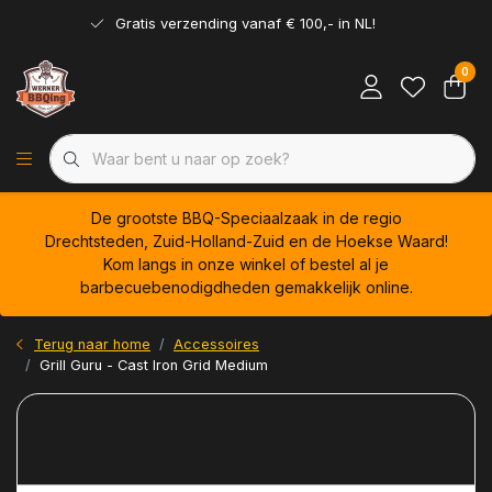
Gratis verzending vanaf € 100,- in NL!
0
De grootste BBQ-Speciaalzaak in de regio
Drechtsteden, Zuid-Holland-Zuid en de Hoekse Waard!
Kom langs in onze winkel of bestel al je
barbecuebenodigdheden gemakkelijk online.
Terug naar home
Accessoires
Grill Guru - Cast Iron Grid Medium