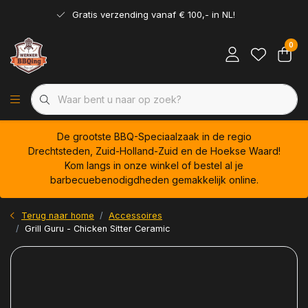
Gratis verzending vanaf € 100,- in NL!
0
De grootste BBQ-Speciaalzaak in de regio
Drechtsteden, Zuid-Holland-Zuid en de Hoekse Waard!
Kom langs in onze winkel of bestel al je
barbecuebenodigdheden gemakkelijk online.
Terug naar home
Accessoires
Grill Guru - Chicken Sitter Ceramic