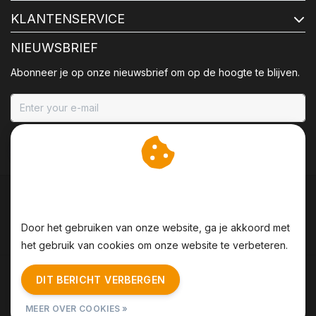
KLANTENSERVICE
NIEUWSBRIEF
Abonneer je op onze nieuwsbrief om op de hoogte te blijven.
ABONNEER
Wij slaan cookies op om
onze website te verbeteren.
Door het gebruiken van onze website, ga je akkoord met
het gebruik van cookies om onze website te verbeteren.
Algemene voorwaarden
|
Disclaimer
|
Privacy Policy
|
DIT BERICHT VERBERGEN
Sitemap
|
RSS Feed
MEER OVER COOKIES »