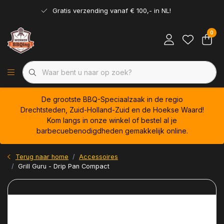
Gratis verzending vanaf € 100,- in NL!
0
De grootste BBQ-Speciaalzaak in de regio
Drechtsteden, Zuid-Holland-Zuid en de Hoekse Waard!
Kom langs in onze winkel of bestel al je
barbecuebenodigdheden gemakkelijk online.
Terug naar home
Accessoires
Grill Guru - Drip Pan Compact