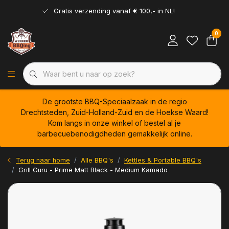
Gratis verzending vanaf € 100,- in NL!
0
De grootste BBQ-Speciaalzaak in de regio
Drechtsteden, Zuid-Holland-Zuid en de Hoekse Waard!
Kom langs in onze winkel of bestel al je
barbecuebenodigdheden gemakkelijk online.
Terug naar home
Alle BBQ's
Kettles & Portable BBQ's
Grill Guru - Prime Matt Black - Medium Kamado