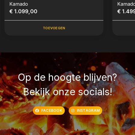
Kamado
Kamad
€ 1.099,00
€ 1.49
TOEVOEGEN
Op de hoogte blijven?
Bekijk onze socials!
FACEBOOK
INSTAGRAM