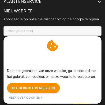
KLANTENSERVICE
NIEUWSBRIEF
Abonneer je op onze nieuwsbrief om op de hoogte te blijven.
ABONNEER
Wij slaan cookies op om
onze website te verbeteren.
Door het gebruiken van onze website, ga je akkoord met
het gebruik van cookies om onze website te verbeteren.
Algemene voorwaarden
|
Disclaimer
|
Privacy Policy
|
DIT BERICHT VERBERGEN
Sitemap
|
RSS Feed
MEER OVER COOKIES »
© Copyright 2026 - BBQing | Realisatie
InStijl Media