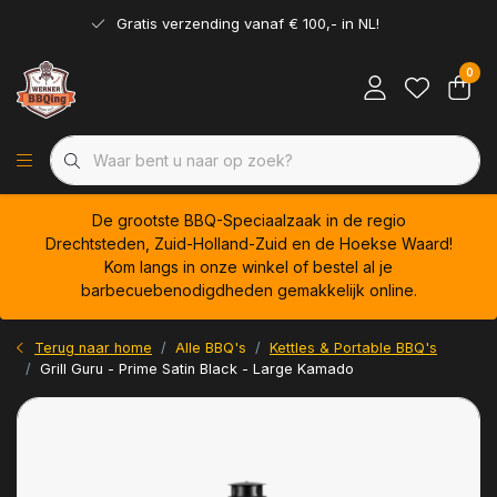
Gratis verzending vanaf € 100,- in NL!
0
De grootste BBQ-Speciaalzaak in de regio
Drechtsteden, Zuid-Holland-Zuid en de Hoekse Waard!
Kom langs in onze winkel of bestel al je
barbecuebenodigdheden gemakkelijk online.
Terug naar home
Alle BBQ's
Kettles & Portable BBQ's
Grill Guru - Prime Satin Black - Large Kamado