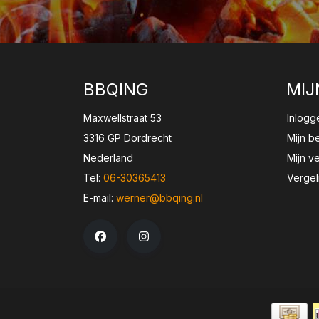
BBQING
MIJ
Maxwellstraat 53
Inlogg
3316 GP Dordrecht
Mijn b
Nederland
Mijn ve
Tel:
06-30365413
Vergel
E-mail:
werner@bbqing.nl