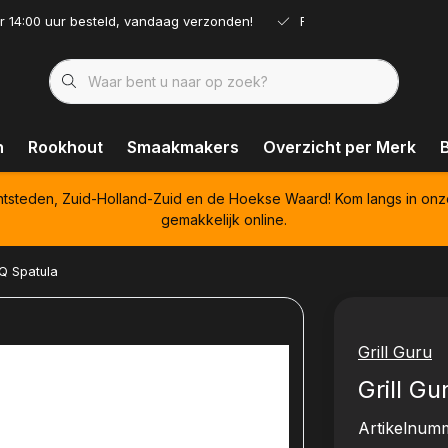
r 14:00 uur besteld, vandaag verzonden!
Ruim assortiment!
n
Rookhout
Smaakmakers
Overzicht per Merk
htsteden, Zuid-Holland-Zuid en de Hoekse Waard! Kom langs in onz
gemakkelijk online.
BQ Spatula
Grill Guru
Grill G
Artikelnum