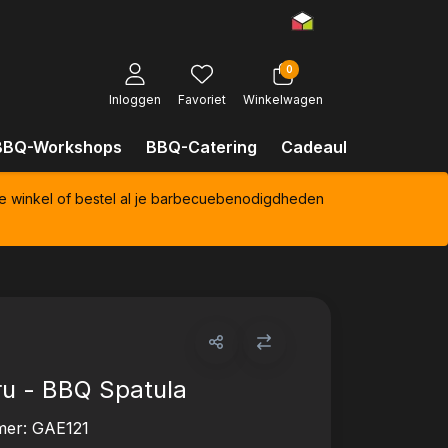
0
Inloggen
Favoriet
Winkelwagen
BBQ-Workshops
BBQ-Catering
Cadeaubonnen
Kl
e winkel of bestel al je barbecuebenodigdheden
uru - BBQ Spatula
mer:
GAE121