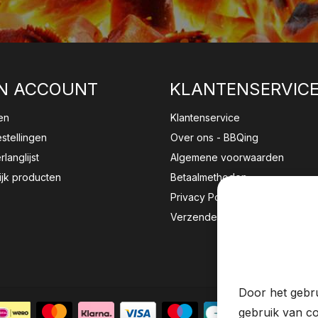
N ACCOUNT
KLANTENSERVIC
en
Klantenservice
estellingen
Over ons - BBQing
rlanglijst
Algemene voorwaarden
ijk producten
Betaalmethoden
Privacy Policy
Verzenden & retourneren
Wij sla
website 
Door het gebru
gebruik van co