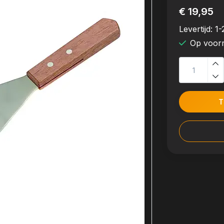
€ 19,95
Levertijd:
1-
Op voor
T