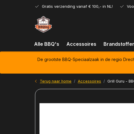
Gratis verzending vanaf € 100,- in NL!
Voo
Alle BBQ's
Accessoires
Brandstoffe
De grootste BBQ-Speciaalzaak in de regio Drec
Terug naar home
Accessoires
Grill Guru - B