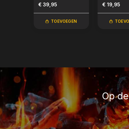
(Handschoenen)
€ 39,95
ml
€ 19,95
TOEVOEGEN
TOEV
Op de 