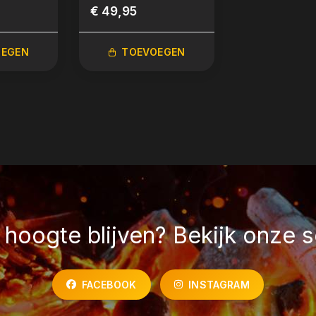
€ 49,95
€ 54,95
OEGEN
TOEVOEGEN
TOEVO
hoogte blijven? Bekijk onze s
FACEBOOK
INSTAGRAM