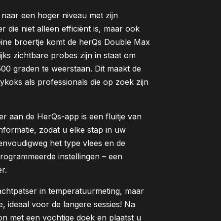
 naar een hoger niveau met zijn
ie niet alleen efficiënt is, maar ook
leine broertje komt de
herQs Double Max
ijks zichtbare
probe
s
zijn
in staat om
00 graden te weerstaan. Dit maakt de
koks als professionals die op zoek zijn
ter aan de
HerQs
-app is een fluitje van
nformatie, zodat u elke stap in uw
envoudigweg het type vlees en de
rogrammeerde instellingen – een
r.
chtpatser in temperatuurmeting, maar
 ideaal voor de langere sessies!
Na
 met een vochtige doek en plaatst u