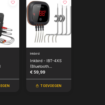
Inkbird
Inkbird
Inkbird - IBT-4XS
Inkbird - IH
l
(Bluetooth
(Ultrafast In
Thermometer)
€ 59,99
Bluetooth
€ 39,99
Thermomete
Probes)
OEGEN
TOEVOEGEN
TOEVO