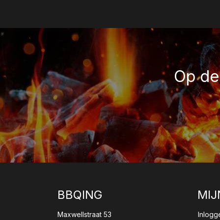
Op de 
BBQING
MIJ
Maxwellstraat 53
Inlogg