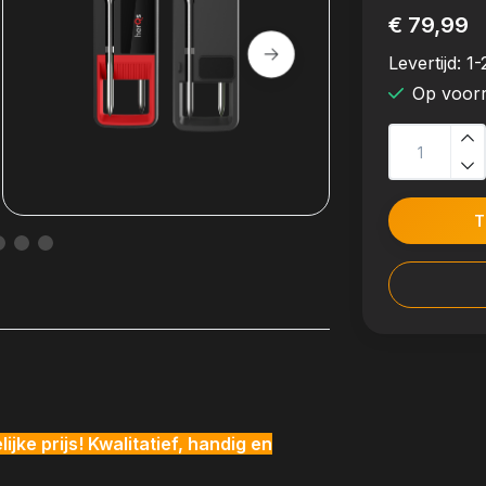
€ 79,99
Levertijd:
1-
Op voor
T
jke prijs! Kwalitatief, handig en