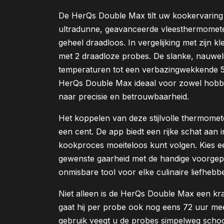
De
HerQs
Double
Max
tilt uw kookervaring
ultradunne, geavanceerde vleesthermometer d
geheel draadloos.
In vergelijking met zijn k
met 2 draadloze
probes
.
De slanke, nauwel
temperaturen tot een verbazingwekkende 5
HerQs
Double
Max
ideaal voor zowel hobby
naar precisie en betrouwbaarheid.
Het koppelen van deze stijlvolle thermome
een cent. De app biedt een rijke schat aan i
kookproces moeiteloos kunt volgen. Kies e
gewenste gaarheid met de handige voorgep
onmisbare tool voor elke culinaire liefhebbe
Niet alleen is de
HerQs
Double
Max
een kra
gaat hij
per
probe
ook nog eens 72 uur mee,
gebruik veegt u de
probe
s
simpelweg schoon