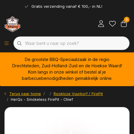
Gratis verzending vanaf € 100,- in NL!
0
De grootste BBQ-Speciaalzaak in de regio
Drechtsteden, Zuid-Holland-Zuid en de Hoekse Waard!
Kom langs in onze winkel of bestel al je
barbecuebenodigdheden gemakkelijk online.
Terug naar home
Rookloze Vuurkorf / FirePit
HerQs - Smokeless FirePit - Chief