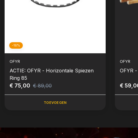
-16%
OFYR
OFYR
ACTIE: OFYR - Horizontale Spiezen
OFYR - 
Ring 85
€ 75,00
€ 59,0
€ 89,00
TOEVOEGEN