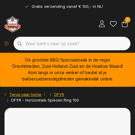
Gratis verzending vanaf € 100,- in NL!
0
De grootste BBQ-Speciaalzaak in de regio
Drechtsteden, Zuid-Holland-Zuid en de Hoekse Waard!
Kom langs in onze winkel of bestel al je
barbecuebenodigdheden gemakkelijk online.
Terug naar home
OFYR
OFYR - Horizontale Spiezen Ring 100