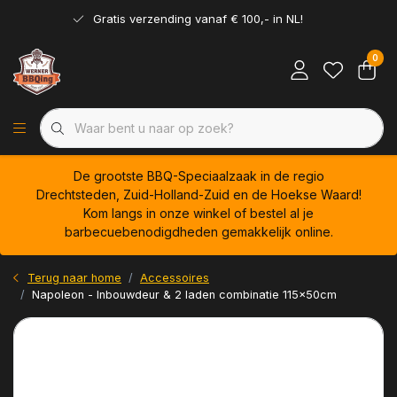
Gratis verzending vanaf € 100,- in NL!
0
De grootste BBQ-Speciaalzaak in de regio
Drechtsteden, Zuid-Holland-Zuid en de Hoekse Waard!
Kom langs in onze winkel of bestel al je
barbecuebenodigdheden gemakkelijk online.
Terug naar home
Accessoires
Napoleon - Inbouwdeur & 2 laden combinatie 115x50cm