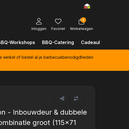
0
Inloggen
Favoriet
Winkelwagen
BBQ-Workshops
BBQ-Catering
Cadeaubonnen
Kl
e winkel of bestel al je barbecuebenodigdheden
n - Inbouwdeur & dubbele
ombinatie groot (115x71