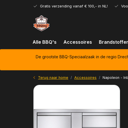
Gratis verzending vanaf € 100,- in NL!
Voo
Alle BBQ's
Accessoires
Brandstoffe
De grootste BBQ-Speciaalzaak in de regio Drec
Terug naar home
Accessoires
Napoleon - In