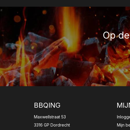
Op de 
BBQING
MIJ
Maxwellstraat 53
Inlogg
3316 GP Dordrecht
Mijn b