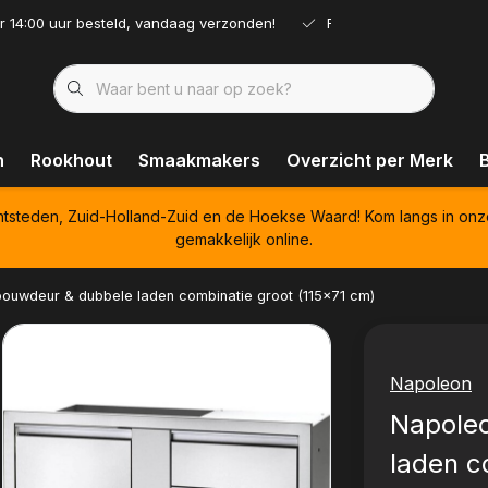
r 14:00 uur besteld, vandaag verzonden!
Ruim assortiment!
n
Rookhout
Smaakmakers
Overzicht per Merk
htsteden, Zuid-Holland-Zuid en de Hoekse Waard! Kom langs in onz
gemakkelijk online.
bouwdeur & dubbele laden combinatie groot (115x71 cm)
Napoleon
Napoleo
laden c