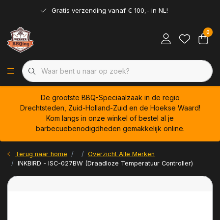
Gratis verzending vanaf € 100,- in NL!
0
De grootste BBQ-Speciaalzaak in de regio
Drechtsteden, Zuid-Holland-Zuid en de Hoekse Waard!
Kom langs in onze winkel of bestel al je
barbecuebenodigdheden gemakkelijk online.
Terug naar home
Overzicht Alle Merken
INKBIRD - ISC-027BW (Draadloze Temperatuur Controller)