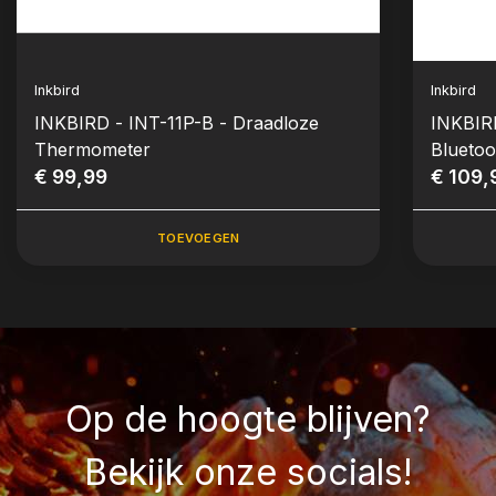
Inkbird
Inkbird
INKBIRD - INT-11P-B - Draadloze
INKBIR
Thermometer
Blueto
€ 99,99
€ 109,
TOEVOEGEN
Op de hoogte blijven?
Bekijk onze socials!