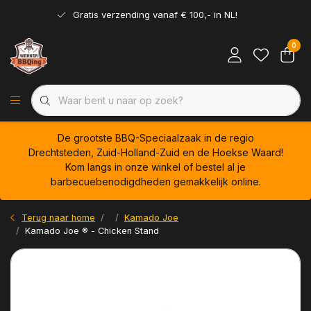
Gratis verzending vanaf € 100,- in NL!
0
De grootste BBQ-Speciaalzaak in de regio
Drechtsteden, Zuid-Holland-Zuid en de Hoekse Waard!
Kom langs in onze winkel of bestel al je
barbecuebenodigdheden gemakkelijk online.
Terug naar home
Kamado Joe
Kamado Joe ® - Chicken Stand