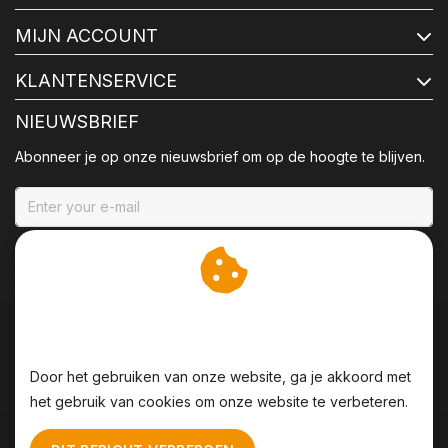
MIJN ACCOUNT
KLANTENSERVICE
NIEUWSBRIEF
Abonneer je op onze nieuwsbrief om op de hoogte te blijven.
ABONNEER
Wij slaan cookies op om
onze website te verbeteren.
Door het gebruiken van onze website, ga je akkoord met
het gebruik van cookies om onze website te verbeteren.
Algemene voorwaarden
|
Disclaimer
|
Privacy Policy
|