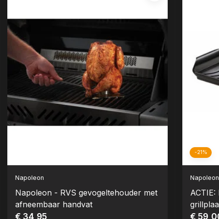
-21%
Napoleon
Napoleo
Napoleon - RVS gevogeltehouder met
ACTIE:
afneembaar handvat
grillpl
€ 34,95
€ 59,0