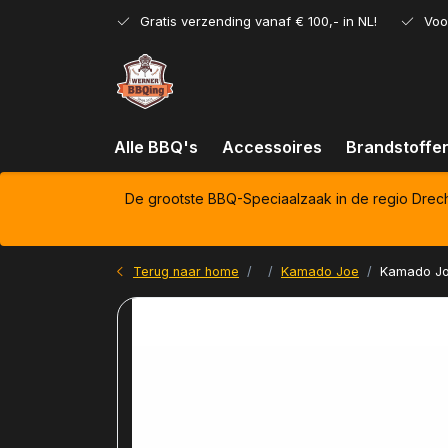
Gratis verzending vanaf € 100,- in NL!
Voo
Alle BBQ's
Accessoires
Brandstoffe
De grootste BBQ-Speciaalzaak in de regio Drec
Terug naar home
Kamado Joe
Kamado Joe