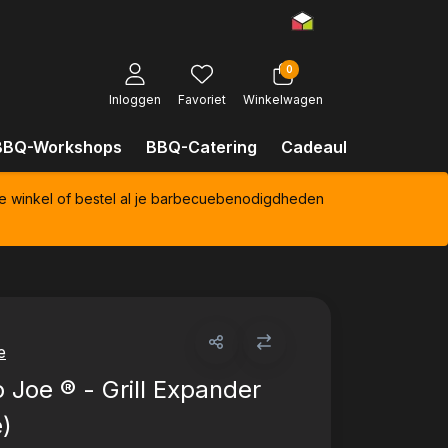
0
Inloggen
Favoriet
Winkelwagen
BBQ-Workshops
BBQ-Catering
Cadeaubonnen
Kl
e winkel of bestel al je barbecuebenodigdheden
e
Joe ® - Grill Expander
e)