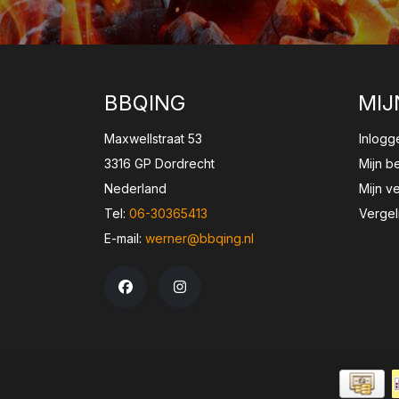
BBQING
MIJ
Maxwellstraat 53
Inlogg
3316 GP Dordrecht
Mijn b
Nederland
Mijn ve
Tel:
06-30365413
Vergel
E-mail:
werner@bbqing.nl