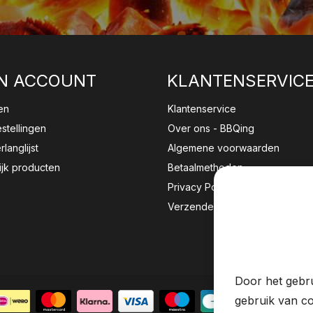
N ACCOUNT
KLANTENSERVIC
en
Klantenservice
estellingen
Over ons - BBQing
rlanglijst
Algemene voorwaarden
ijk producten
Betaalmethoden
Privacy Policy
Verzenden & retourneren
Wij sla
website 
Door het gebru
gebruik van co