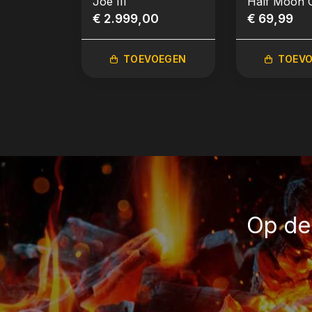
Joe III
Half Moon 
€ 2.999,00
Grate (Big J
€ 69,99
TOEVOEGEN
TOEV
Op de 