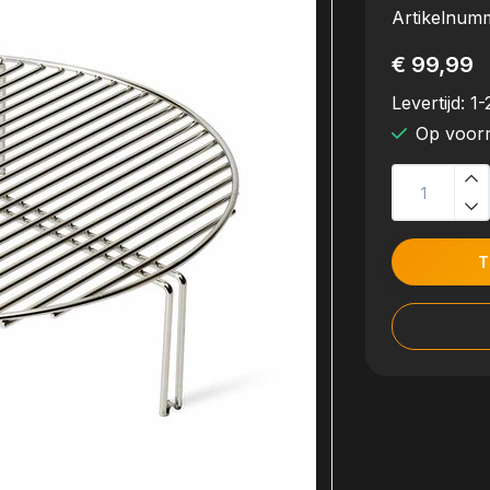
Artikelnum
€ 99,99
Levertijd:
1-
Op voor
T