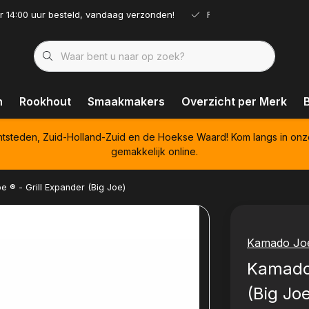
r 14:00 uur besteld, vandaag verzonden!
Ruim assortiment!
n
Rookhout
Smaakmakers
Overzicht per Merk
htsteden, Zuid-Holland-Zuid en de Hoekse Waard! Kom langs in onz
gemakkelijk online.
 ® - Grill Expander (Big Joe)
Kamado Jo
Kamado 
(Big Jo