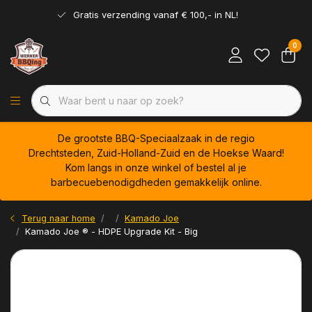
Gratis verzending vanaf € 100,- in NL!
0
De grootste BBQ-Speciaalzaak in de regio
Drechtsteden, Zuid-Holland-Zuid en de Hoekse Waard!
Kom langs in onze winkel of bestel al je
barbecuebenodigdheden gemakkelijk online.
Terug naar home
Kamado Joe
Kamado Joe ® - HDPE Upgrade Kit - Big