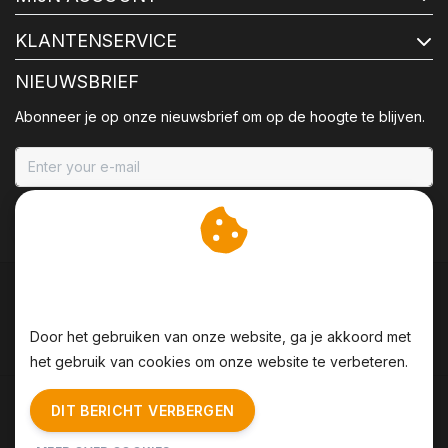
KLANTENSERVICE
NIEUWSBRIEF
Abonneer je op onze nieuwsbrief om op de hoogte te blijven.
ABONNEER
Wij slaan cookies op om
onze website te verbeteren.
Door het gebruiken van onze website, ga je akkoord met
het gebruik van cookies om onze website te verbeteren.
Algemene voorwaarden
|
Disclaimer
|
Privacy Policy
|
DIT BERICHT VERBERGEN
Sitemap
|
RSS Feed