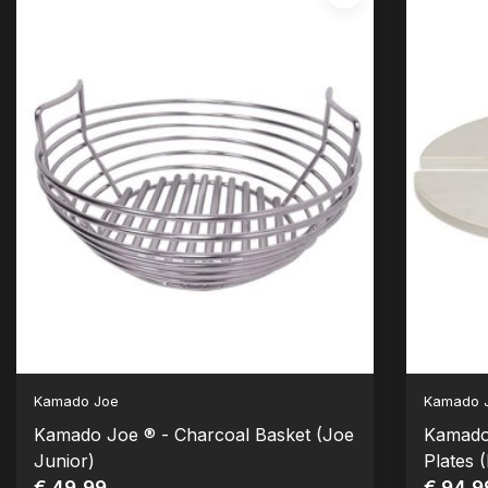
Kamado Joe
Kamado 
Kamado Joe ® - Charcoal Basket (Joe
Kamado
Junior)
Plates 
€ 49,99
€ 94,9