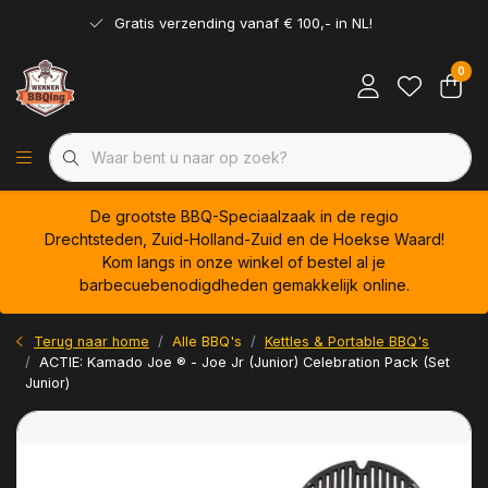
Gratis verzending vanaf € 100,- in NL!
0
De grootste BBQ-Speciaalzaak in de regio
Drechtsteden, Zuid-Holland-Zuid en de Hoekse Waard!
Kom langs in onze winkel of bestel al je
barbecuebenodigdheden gemakkelijk online.
Terug naar home
Alle BBQ's
Kettles & Portable BBQ's
ACTIE: Kamado Joe ® - Joe Jr (Junior) Celebration Pack (Set
Junior)