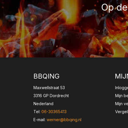
Op de 
BBQING
MIJ
Maxwellstraat 53
Inlogg
3316 GP Dordrecht
Mijn b
Nederland
Mijn ve
Tel:
06-30365413
Vergel
E-mail:
werner@bbqing.nl