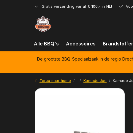
Gratis verzending vanaf € 100,- in NL!
Voo
Alle BBQ's
Accessoires
Brandstoffe
De grootste BBQ-Speciaalzaak in de regio Drec
Terug naar home
Kamado Joe
Kamado Joe