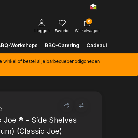
0
Inloggen
Favoriet
Winkelwagen
BBQ-Workshops
BBQ-Catering
Cadeaubonnen
Kl
e winkel of bestel al je barbecuebenodigdheden
e
Joe ® - Side Shelves
ium) (Classic Joe)