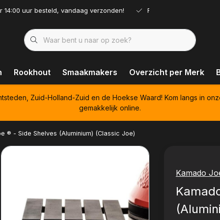
r 14:00 uur besteld, vandaag verzonden!
Ruim assortiment!
n
Rookhout
Smaakmakers
Overzicht per Merk
htsteden, Zuid-Holland-Zuid en de Hoekse Waard! Kom langs in onz
gemakkelijk online.
 ® - Side Shelves (Aluminium) (Classic Joe)
Kamado Jo
Kamado 
(Alumin