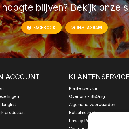
hoogte blijven? Bekijk onze s
FACEBOOK
INSTAGRAM
N ACCOUNT
KLANTENSERVIC
en
Klantenservice
estellingen
Over ons - BBQing
rlanglijst
Algemene voorwaarden
ijk producten
Betaalmethoden
Privacy Policy
Verzenden & retourneren