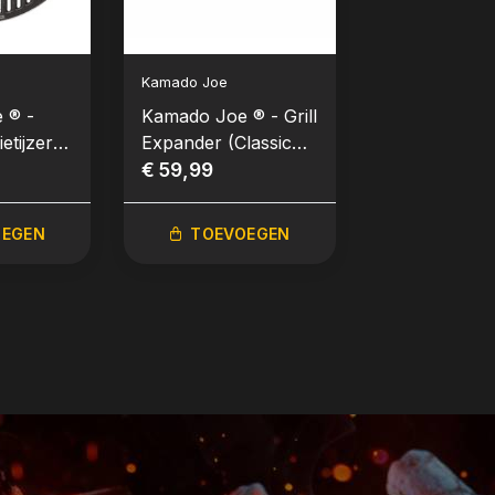
Kamado Joe
Kamado Joe
 ® -
Kamado Joe ® - Grill
Kamado Joe 
etijzer)
Expander (Classic
Rack
te (Joe
Joe)
€ 59,99
Spareribhou
€ 29,99
voor Classic
Joe
OEGEN
TOEVOEGEN
TOEVO