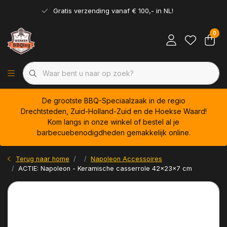
Gratis verzending vanaf € 100,- in NL!
0
De grootste BBQ-Speciaalzaak in de regio
Drechtsteden, Zuid-Holland-Zuid en de Hoekse Waard!
Kom langs in onze winkel of bestel al je
barbecuebenodigdheden gemakkelijk online.
Terug naar home
Napoleon Accessoires
ACTIE: Napoleon - Keramische casserrole 42x23x7 cm