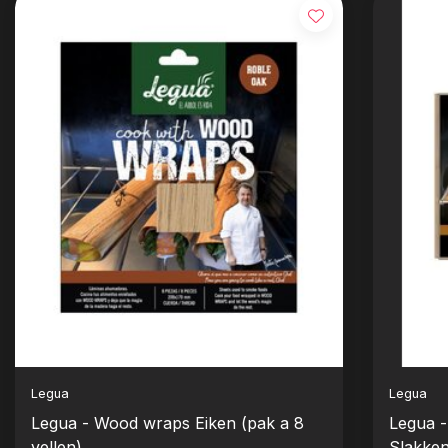
Legua
Legua
Legua - Wood wraps Eiken (pak a 8
Legua -
vellen)
Slakke