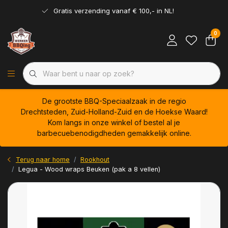
Gratis verzending vanaf € 100,- in NL!
0
De grootste BBQ-Speciaalzaak in de regio
Drechtsteden, Zuid-Holland-Zuid en de Hoekse Waard!
Kom langs in onze winkel of bestel al je
barbecuebenodigdheden gemakkelijk online.
Terug naar home
Rookhout
Legua - Wood wraps Beuken (pak a 8 vellen)