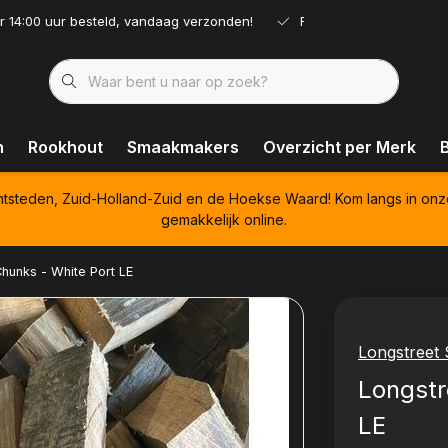
r 14:00 uur besteld, vandaag verzonden!
Ruim assortiment!
n
Rookhout
Smaakmakers
Overzicht per Merk
htsteden, Zuid-Holland-Zuid en de Hoekse Waard! Kom langs in onz
gemakkelijk online.
Chunks - White Port LE
Longstreet
Longstr
LE