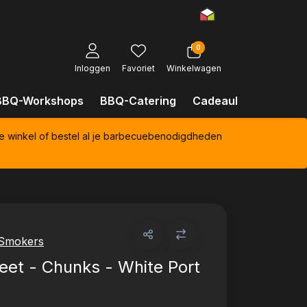
0
Inloggen
Favoriet
Winkelwagen
BBQ-Workshops
BBQ-Catering
Cadeaubonnen
Kl
e winkel of bestel al je barbecuebenodigdheden
 Smokers
eet - Chunks - White Port