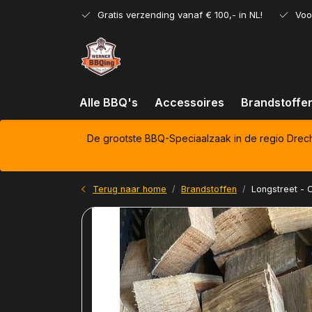
Gratis verzending vanaf € 100,- in NL!
Voo
Alle BBQ's
Accessoires
Brandstoffe
De grootste BBQ-Speciaalzaak in de regio Drec
Terug naar home
Brandstoffen
Longstreet - 