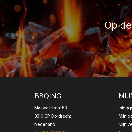
Op de 
BBQING
MIJ
Maxwellstraat 53
Inlogg
3316 GP Dordrecht
Mijn b
Nederland
Mijn ve