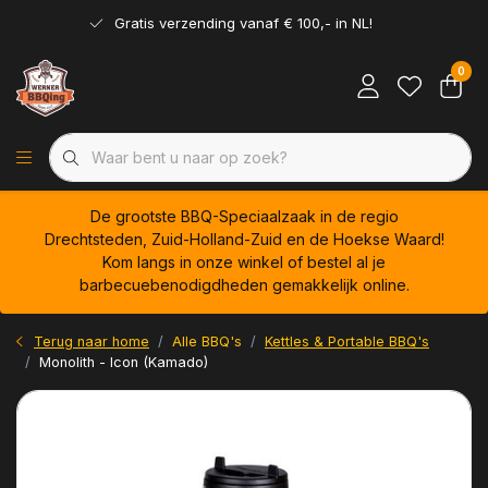
Gratis verzending vanaf € 100,- in NL!
0
De grootste BBQ-Speciaalzaak in de regio
Drechtsteden, Zuid-Holland-Zuid en de Hoekse Waard!
Kom langs in onze winkel of bestel al je
barbecuebenodigdheden gemakkelijk online.
Terug naar home
Alle BBQ's
Kettles & Portable BBQ's
Monolith - Icon (Kamado)