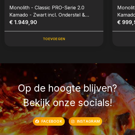
Monolith - Classic PRO-Serie 2.0
Monolit
Kamado - Zwart incl. Onderstel &
Kamado 
Zijtafels
€ 1.949,90
€ 999,
TOEVOEGEN
Op de hoogte blijven?
Bekijk onze socials!
FACEBOOK
INSTAGRAM