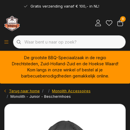
Gratis verzending vanaf € 100,- in NL!
0
De grootste BBQ-Speciaalzaak in de regio
Drechtsteden, Zuid-Holland-Zuid en de Hoekse Waard!
Kom langs in onze winkel of bestel al je
barbecuebenodigdheden gemakkelijk online.
Terug naar home
Monolith Accessoires
Monolith - Junior - Beschermhoes