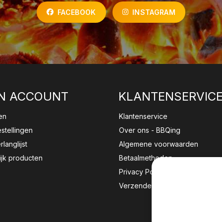
FACEBOOK
INSTAGRAM
N ACCOUNT
KLANTENSERVIC
en
Klantenservice
estellingen
Over ons - BBQing
rlanglijst
Algemene voorwaarden
ijk producten
Betaalmethoden
Privacy Policy
Verzenden & retourneren
Wij sla
website 