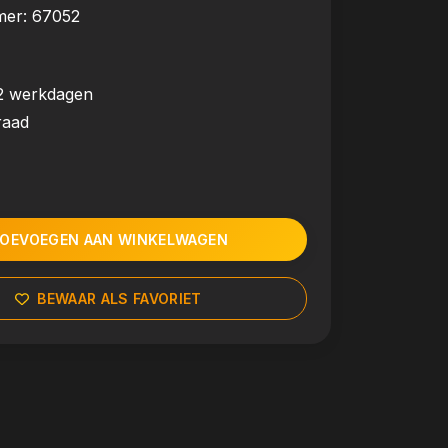
mer:
67052
2 werkdagen
raad
OEVOEGEN AAN WINKELWAGEN
BEWAAR ALS FAVORIET