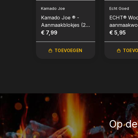
Kamado Joe
Echt Goed
Kamado Joe ® -
ECHT® Woo
Aanmaakblokjes (24
aanmaakwok
stuks)
€ 7,99
stuks
€ 5,95
TOEVOEGEN
TOEV
Op de 