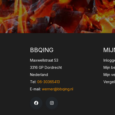
BBQING
MIJ
Maxwellstraat 53
Inlogg
3316 GP Dordrecht
Mijn b
Nederland
Mijn ve
Tel:
06-30365413
Vergel
E-mail:
werner@bbqing.nl