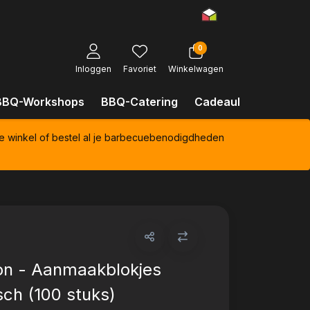
0
Inloggen
Favoriet
Winkelwagen
BBQ-Workshops
BBQ-Catering
Cadeaubonnen
Kl
e winkel of bestel al je barbecuebenodigdheden
on - Aanmaakblokjes
sch (100 stuks)