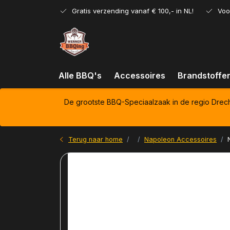
Gratis verzending vanaf € 100,- in NL!
Voo
Alle BBQ's
Accessoires
Brandstoffe
De grootste BBQ-Speciaalzaak in de regio Drec
Terug naar home
Napoleon Accessoires