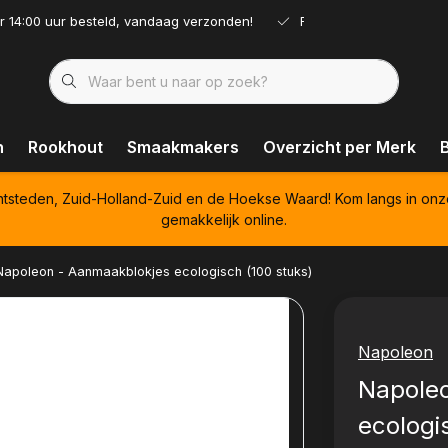
r 14:00 uur besteld, vandaag verzonden!
Ruim assortiment!
n
Rookhout
Smaakmakers
Overzicht per Merk
htsteden, Zuid-Holland-Zuid en de Hoekse Waard! Kom langs in onz
gemakkelijk online.
Napoleon - Aanmaakblokjes ecologisch (100 stuks)
Napoleon
Napole
ecologi