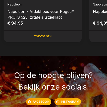
Napoleon
Napoleo
Napoleon - Afdekhoes voor Rogue®
Napole
PRO-S 525, zijtafels uitgeklapt
€ 94,95
€ 94,9
TOEVOEGEN
Op de hoogte blijven?
Bekijk onze socials!
FACEBOOK
INSTAGRAM