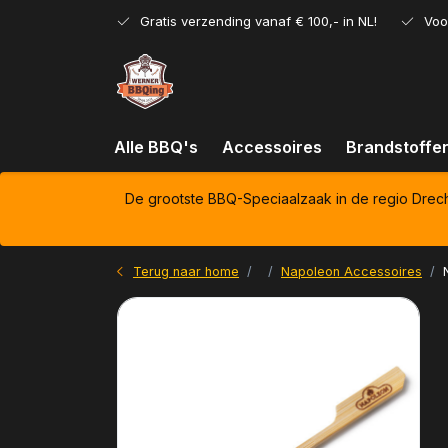
Gratis verzending vanaf € 100,- in NL!
Voo
Alle BBQ's
Accessoires
Brandstoffe
De grootste BBQ-Speciaalzaak in de regio Drec
Terug naar home
Napoleon Accessoires