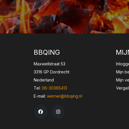
BBQING
MIJ
Maxwellstraat 53
Inlogg
3316 GP Dordrecht
Mijn b
Nederland
Mijn ve
Tel:
06-30365413
Vergel
E-mail:
werner@bbqing.nl