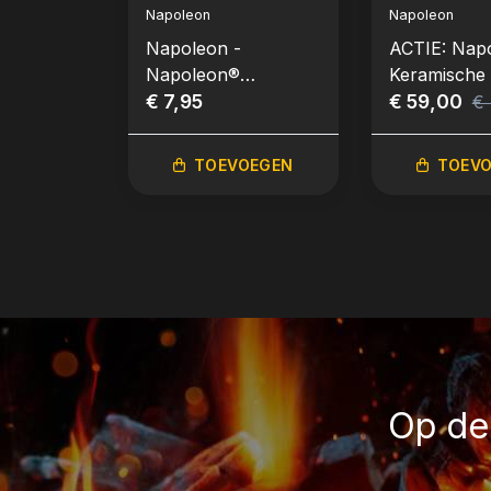
Napoleon
Napoleon
Napoleon -
ACTIE: Napo
Napoleon®
Keramische g
bamboespiezen
€ 7,95
met kiphoud
€ 59,00
€ 
33,5cm (30 stuks)
TOEVOEGEN
TOEV
Op de 