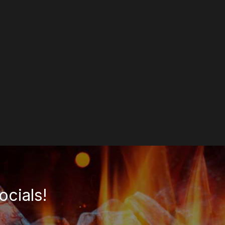
ocials!