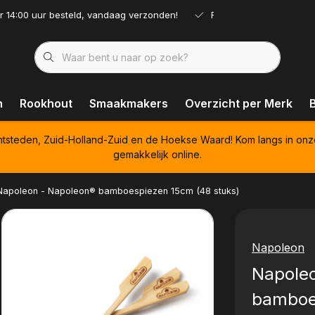
r 14:00 uur besteld, vandaag verzonden!
Ruim assortiment!
n
Rookhout
Smaakmakers
Overzicht per Merk
htsteden, Zuid-Holland-Zuid en de Hoekse Waard! Kom langs in onz
gemakkelijk online.
Napoleon - Napoleon® bamboespiezen 15cm (48 stuks)
Napoleon
Napole
bamboe