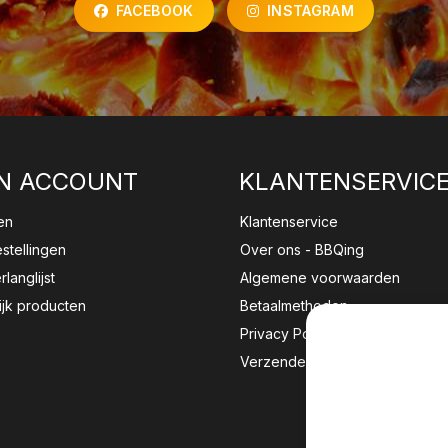
FACEBOOK
INSTAGRAM
N ACCOUNT
KLANTENSERVIC
en
Klantenservice
estellingen
Over ons - BBQing
rlanglijst
Algemene voorwaarden
ijk producten
Betaalmethoden
Privacy Policy
Verzenden & retourneren
Wij sla
website 