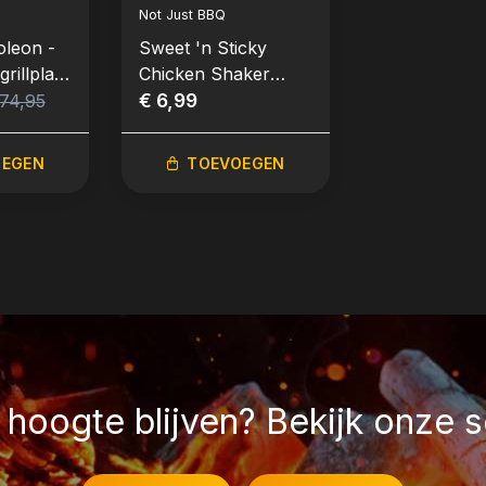
Not Just BBQ
leon -
Sweet 'n Sticky
rillplaat
Chicken Shaker
er
275g
€ 6,99
74,95
OEGEN
TOEVOEGEN
hoogte blijven? Bekijk onze s