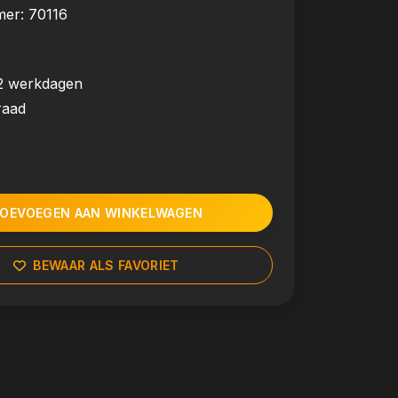
mer:
70116
2 werkdagen
raad
OEVOEGEN AAN WINKELWAGEN
BEWAAR ALS FAVORIET