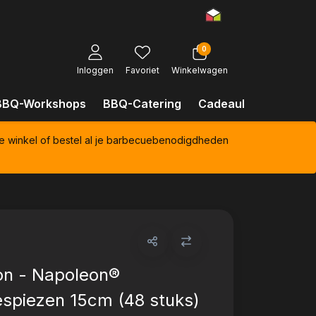
0
Inloggen
Favoriet
Winkelwagen
BBQ-Workshops
BBQ-Catering
Cadeaubonnen
Kl
e winkel of bestel al je barbecuebenodigdheden
on - Napoleon®
spiezen 15cm (48 stuks)