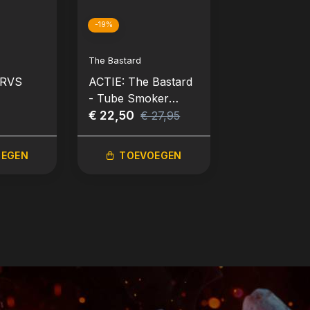
-19%
-17%
The Bastard
The Bastard
 RVS
ACTIE: The Bastard
ACTIE: The 
- Tube Smoker
- Tube Smo
Small
€ 22,50
Large
€ 27,50
€ 27,95
€ 3
OEGEN
TOEVOEGEN
TOEVO