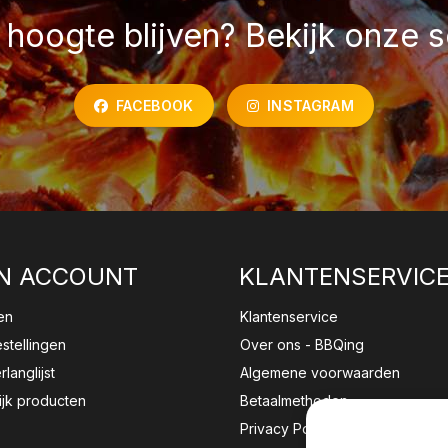
hoogte blijven? Bekijk onze s
FACEBOOK
INSTAGRAM
N ACCOUNT
KLANTENSERVIC
en
Klantenservice
estellingen
Over ons - BBQing
rlanglijst
Algemene voorwaarden
ijk producten
Betaalmethoden
Privacy Policy