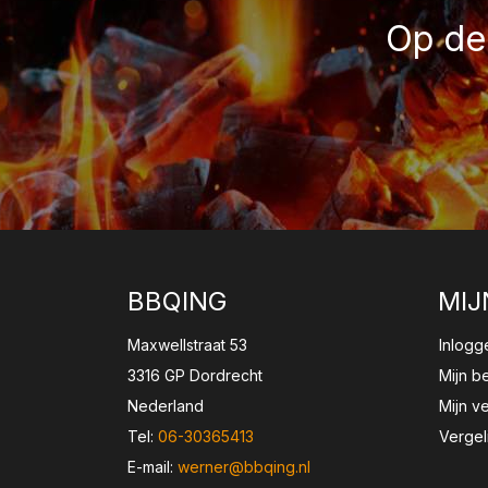
Op de 
BBQING
MIJ
Maxwellstraat 53
Inlogg
3316 GP Dordrecht
Mijn b
Nederland
Mijn ve
Tel:
06-30365413
Vergel
E-mail:
werner@bbqing.nl