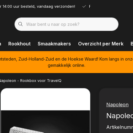
r 14:00 uur besteld, vandaag verzonden!
Ruim assortiment!
n
Rookhout
Smaakmakers
Overzicht per Merk
htsteden, Zuid-Holland-Zuid en de Hoekse Waard! Kom langs in onz
gemakkelijk online.
Napoleon - Rookbox voor TravelQ
Napoleon
Napoleo
Artikelnum