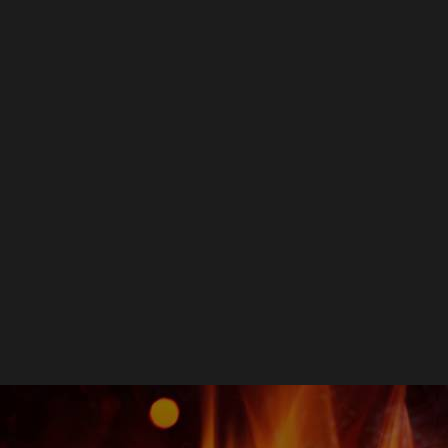
Bastard
ker
2,95
EGEN