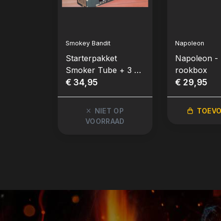
Smokey Bandit
Napoleon
Starterpakket
Napoleon -
Smoker Tube + 3 x
rookbox
1kg Smokey Pellets
€ 34,95
€ 29,95
NIET OP
TOEV
VOORRAAD