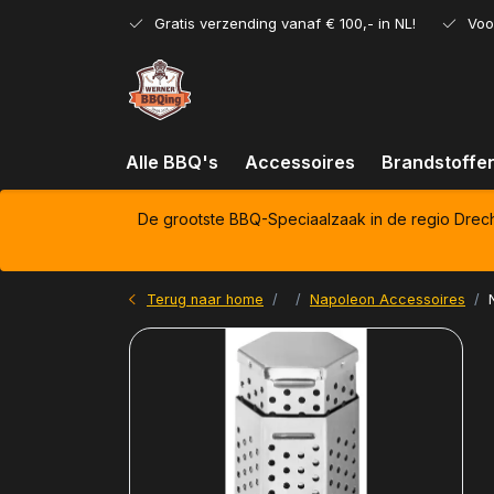
Gratis verzending vanaf € 100,- in NL!
Voo
Alle BBQ's
Accessoires
Brandstoffe
De grootste BBQ-Speciaalzaak in de regio Drec
Terug naar home
Napoleon Accessoires