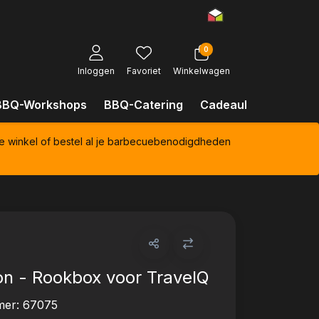
0
Inloggen
Favoriet
Winkelwagen
BBQ-Workshops
BBQ-Catering
Cadeaubonnen
Kl
e winkel of bestel al je barbecuebenodigdheden
n - Rookbox voor TravelQ
mer:
67075