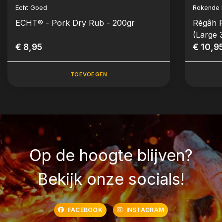
Echt Goed
Rokende
ECHT® - Pork Dry Rub - 200gr
Règâh R
(Large 
€ 8,95
€ 10,9
TOEVOEGEN
Op de hoogte blijven?
Bekijk onze socials!
FACEBOOK
INSTAGRAM