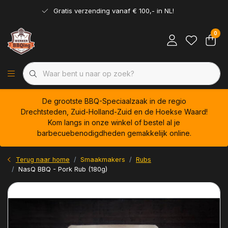
Gratis verzending vanaf € 100,- in NL!
0
De grootste BBQ-Speciaalzaak in de regio
Drechtsteden, Zuid-Holland-Zuid en de Hoekse Waard!
Kom langs in onze winkel of bestel al je
barbecuebenodigdheden gemakkelijk online.
Terug naar home
Smaakmakers
Rubs
NasQ BBQ - Pork Rub (180g)