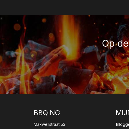
Op de 
BBQING
MIJ
Maxwellstraat 53
Inlogg