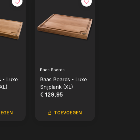
Baas Boards
NasQ BBQ
 - Luxe
Baas Boards - Luxe
NasQ BBQ - 
XXL)
Snijplank (XL)
Rub (180g)
€ 129,95
€ 8,50
OEGEN
TOEVOEGEN
TOEVO