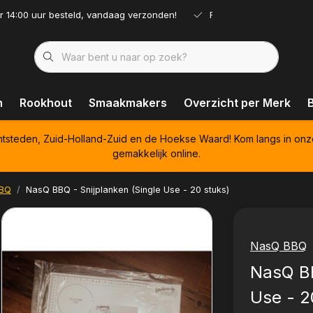
r 14:00 uur besteld, vandaag verzonden!
Ruim assortiment!
n
Rookhout
Smaakmakers
Overzicht per Merk
htsteden, Zuid-Holland-Zuid en de Hoekse Waard! Kom langs in onz
gemakkelijk online.
BQ
NasQ BBQ - Snijplanken (Single Use - 20 stuks)
NasQ BBQ
NasQ BB
Use - 2