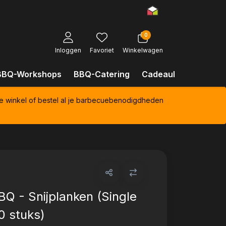
0
Inloggen
Favoriet
Winkelwagen
BBQ-Workshops
BBQ-Catering
Cadeaubonnen
Kl
e winkel of bestel al je barbecuebenodigdheden
Q - Snijplanken (Single
0 stuks)