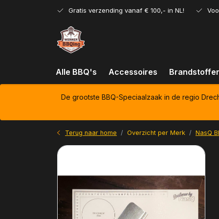
Gratis verzending vanaf € 100,- in NL!
Voo
Alle BBQ's
Accessoires
Brandstoffe
De grootste BBQ-Speciaalzaak in de regio Drec
Terug naar home
Overzicht per Merk
NasQ B