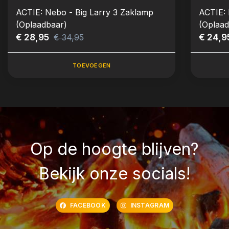
ACTIE: Nebo - Big Larry 3 Zaklamp
ACTIE:
(Oplaadbaar)
(Oplaad
€ 28,95
€ 24,9
€ 34,95
TOEVOEGEN
Op de hoogte blijven?
Bekijk onze socials!
FACEBOOK
INSTAGRAM