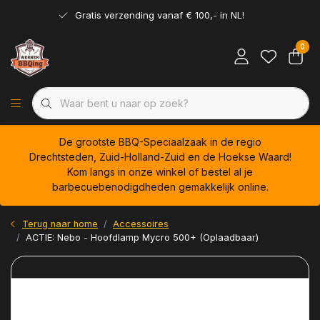
Gratis verzending vanaf € 100,- in NL!
0
De grootste BBQ-Speciaalzaak in de regio
Drechtsteden, Zuid-Holland-Zuid en de Hoekse Waard!
Kom langs in onze winkel of bestel al je
barbecuebenodigdheden gemakkelijk online.
Terug naar home
Accessoires
ACTIE: Nebo - Hoofdlamp Mycro 500+ (Oplaadbaar)