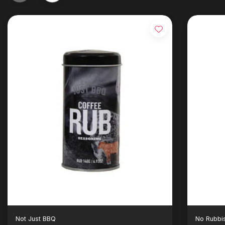
Not Just BBQ
No Rubbi