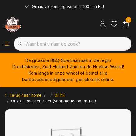
Gratis verzending vanaf € 100,- in NL!
0
De grootste BBQ-Speciaalzaak in de regio
Drechtsteden, Zuid-Holland-Zuid en de Hoekse Waard!
Kom langs in onze winkel of bestel al je
barbecuebenodigdheden gemakkelijk online.
Terug naar home
OFYR
OFYR - Rotisserie Set (voor model 85 en 100)