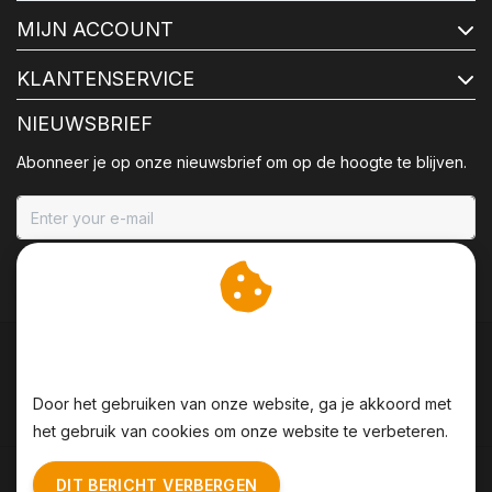
MIJN ACCOUNT
KLANTENSERVICE
NIEUWSBRIEF
Abonneer je op onze nieuwsbrief om op de hoogte te blijven.
ABONNEER
Wij slaan cookies op om
onze website te verbeteren.
Door het gebruiken van onze website, ga je akkoord met
het gebruik van cookies om onze website te verbeteren.
Algemene voorwaarden
|
Disclaimer
|
Privacy Policy
|
DIT BERICHT VERBERGEN