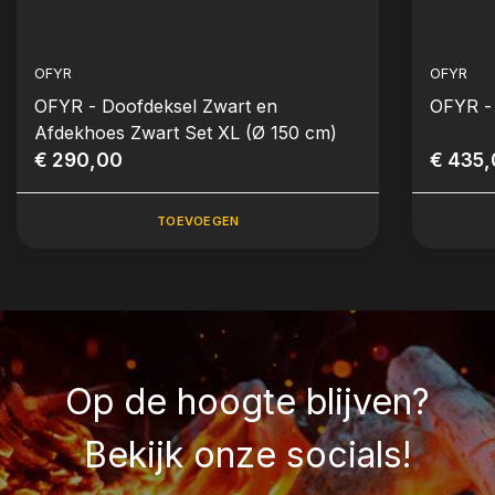
OFYR
OFYR
OFYR - Doofdeksel Zwart en
OFYR - 
Afdekhoes Zwart Set XL (Ø 150 cm)
€ 290,00
€ 435
TOEVOEGEN
Op de hoogte blijven?
Bekijk onze socials!