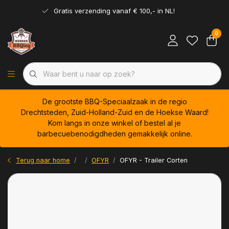
Gratis verzending vanaf € 100,- in NL!
0
De grootste BBQ-Speciaalzaak in de regio
Drechtsteden, Zuid-Holland-Zuid en de Hoekse Waard!
Kom langs in onze winkel of bestel al je
barbecuebenodigdheden gemakkelijk online.
Terug naar home
OFYR
OFYR - Trailer Corten