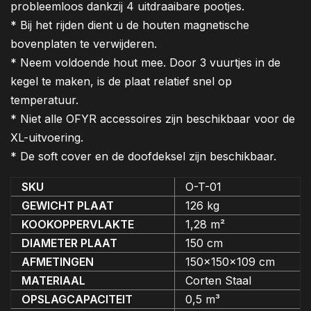
probleemloos dankzij 4 uitdraaibare pootjes.
* Bij het rijden dient u de houten magnetische
bovenplaten te verwijderen.
* Neem voldoende hout mee. Door 3 vuurtjes in de
kegel te maken, is de plaat relatief snel op
temperatuur.
* Niet alle OFYR accessoires zijn beschikbaar voor de
XL-uitvoering.
* De soft cover en de doofdeksel zijn beschikbaar.
SKU
O-T-01
GEWICHT PLAAT
126 kg
KOOKOPPERVLAKTE
1,28 m²
DIAMETER PLAAT
150 cm
AFMETINGEN
150x150x109 cm
MATERIAAL
Corten Staal
OPSLAGCAPACITEIT
0,5 m³