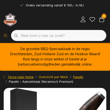
Gratis verzending vanaf € 100,- in NL!
0
De grootste BBQ-Speciaalzaak in de regio
Drechtsteden, Zuid-Holland-Zuid en de Hoekse Waard!
Kom langs in onze winkel of bestel al je
barbecuebenodigdheden gemakkelijk online.
Terug naar home
Overzicht per Merk
Paudin
Paudin - Aanzetstaal (Keramisch Premium)