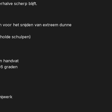
rhalve scherp blijft.
gn voor het snijden van extreem dunne
eholde schulpen)
en handvat
16 graden
nijwerk