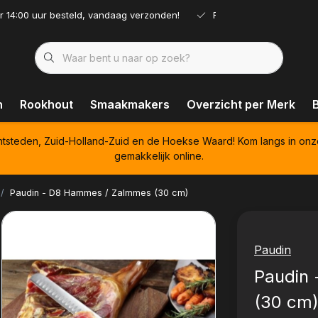
r 14:00 uur besteld, vandaag verzonden!
Ruim assortiment!
n
Rookhout
Smaakmakers
Overzicht per Merk
htsteden, Zuid-Holland-Zuid en de Hoekse Waard! Kom langs in onz
gemakkelijk online.
Paudin - D8 Hammes / Zalmmes (30 cm)
Paudin
Paudin
(30 cm