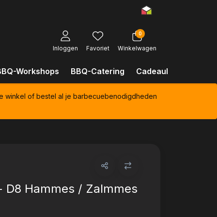
0
Inloggen
Favoriet
Winkelwagen
BBQ-Workshops
BBQ-Catering
Cadeaubonnen
Kl
e winkel of bestel al je barbecuebenodigdheden
 - D8 Hammes / Zalmmes
)