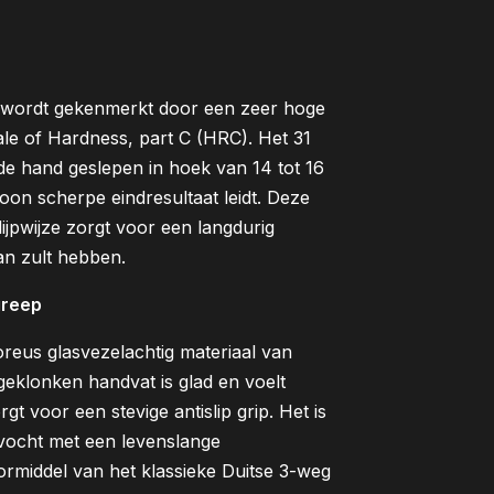
l wordt gekenmerkt door een zeer hoge
e of Hardness, part C (HRC). Het 31
de hand geslepen in hoek van 14 tot 16
oon scherpe eindresultaat leidt. Deze
lijpwijze zorgt voor een langdurig
an zult hebben.
greep
poreus glasvezelachtig materiaal van
 geklonken handvat is glad en voelt
rgt voor een stevige antislip grip. Het is
 vocht met een levenslange
ormiddel van het klassieke Duitse 3-weg