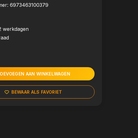
mer:
6973463100379
2 werkdagen
raad
OEVOEGEN AAN WINKELWAGEN
BEWAAR ALS FAVORIET